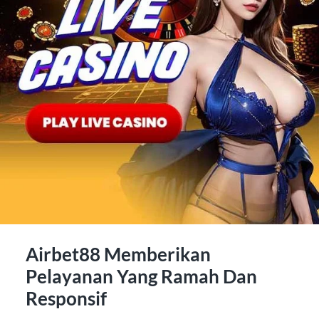
Airbet88 Memberikan
Pelayanan Yang Ramah Dan
Responsif