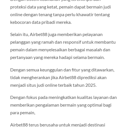
proteksi data yang ketat, pemain dapat bermain judi
online dengan tenang tanpa perlu khawatir tentang
kebocoran data pribadi mereka.
Selain itu, Airbet88 juga memberikan pelayanan
pelanggan yang ramah dan responsif untuk membantu
pemain dalam menyelesaikan berbagai masalah dan
pertanyaan yang mereka hadapi selama bermain.
Dengan semua keunggulan dan fitur yang ditawarkan,
tidak mengherankan jika Airbet88 diprediksi akan
menjadi situs judi online terbaik tahun 2025.
Dengan fokus pada meningkatkan kualitas layanan dan
memberikan pengalaman bermain yang optimal bagi
para pemain,
Airbet88 terus berusaha untuk menjadi destinasi