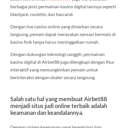
berbagai jenis permainan kasino digital lainnya seperti
blackjack, roulette, dan baccarat.
Dengan live casino online yang disiarkan secara
langsung, pemain dapat merasakan sensasi bermain di
kasino fisik tanpa harus meninggalkan rumah.
Dengan dukungan teknologi canggih, permainan
kasino digital di Airbet88 juga dilengkapi dengan fitur
interaktif yang memungkinkan pemain untuk
berinteraksi dengan dealer secara langsung.
Salah satu hal yang membuat Airbet88
menjadi situs judi online terbaik adalah
keamanan dan keandalannya.
Dengan sistem keamanan yang terenkripsi dan