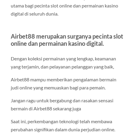
utama bagi pecinta slot online dan permainan kasino
digital di seluruh dunia.
Airbet88 merupakan surganya pecinta slot
online dan permainan kasino digital.
Dengan koleksi permainan yang lengkap, keamanan
yang terjamin, dan pelayanan pelanggan yang baik,
Airbet88 mampu memberikan pengalaman bermain
judi online yang memuaskan bagi para pemain.
Jangan ragu untuk bergabung dan rasakan sensasi
bermain di Airbet88 sekarang juga
Saat ini, perkembangan teknologi telah membawa
perubahan signifikan dalam dunia perjudian online.