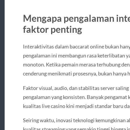
Mengapa pengalaman inte
faktor penting
Interaktivitas dalam baccarat online bukan hanya
pengalaman ini membangun rasa keterlibatan y
monoton. Ketika pemain merasa terhubung den
cenderung menikmati prosesnya, bukan hanya ha
Faktor visual, audio, dan stabilitas server sal
pengalaman yang konsisten. Banyak pengamat 
kualitas live casino kini menjadi standar baru d
Seiring waktu, inovasi teknologi kemungkinan a
kualitas streaming yang semakin tinggi hingga in