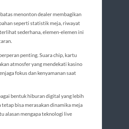
i sebatas menonton dealer membagikan
ahan seperti statistik meja, riwayat
terlihat sederhana, elemen-elemen ini
taran.
erperan penting. Suara chip, kartu
akan atmosfer yang mendekati kasino
menjaga fokus dan kenyamanan saat
bagai bentuk hiburan digital yang lebih
ka tetap bisa merasakan dinamika meja
atu alasan mengapa teknologi live