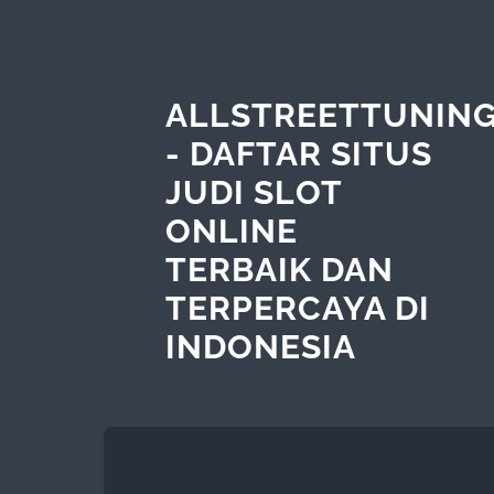
ALLSTREETTUNIN
- DAFTAR SITUS
JUDI SLOT
ONLINE
TERBAIK DAN
TERPERCAYA DI
INDONESIA