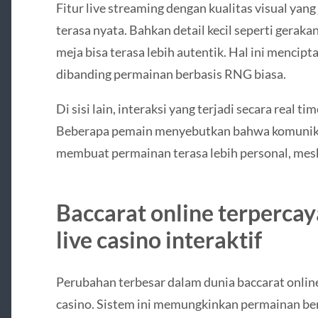
Fitur live streaming dengan kualitas visual yan
terasa nyata. Bahkan detail kecil seperti geraka
meja bisa terasa lebih autentik. Hal ini menci
dibanding permainan berbasis RNG biasa.
Di sisi lain, interaksi yang terjadi secara real ti
Beberapa pemain menyebutkan bahwa komunikas
membuat permainan terasa lebih personal, mesk
Baccarat online terperca
live casino interaktif
Perubahan terbesar dalam dunia baccarat online t
casino. Sistem ini memungkinkan permainan berj