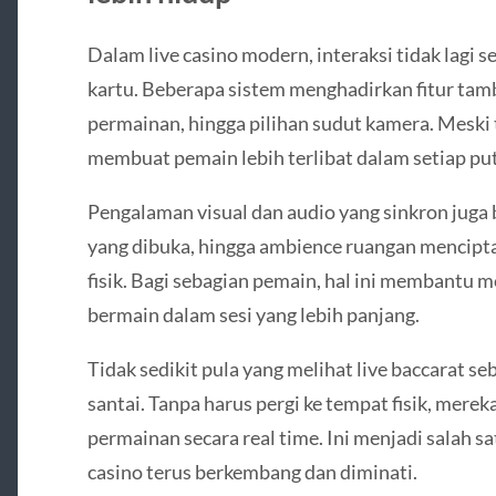
Dalam live casino modern, interaksi tidak lag
kartu. Beberapa sistem menghadirkan fitur tamb
permainan, hingga pilihan sudut kamera. Meski 
membuat pemain lebih terlibat dalam setiap pu
Pengalaman visual dan audio yang sinkron juga b
yang dibuka, hingga ambience ruangan mencipt
fisik. Bagi sebagian pemain, hal ini membantu 
bermain dalam sesi yang lebih panjang.
Tidak sedikit pula yang melihat live baccarat se
santai. Tanpa harus pergi ke tempat fisik, mere
permainan secara real time. Ini menjadi salah s
casino terus berkembang dan diminati.