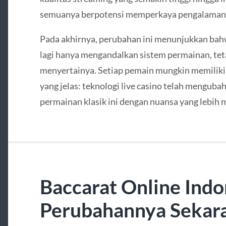
semuanya berpotensi memperkaya pengalaman b
Pada akhirnya, perubahan ini menunjukkan bahw
lagi hanya mengandalkan sistem permainan, teta
menyertainya. Setiap pemain mungkin memiliki 
yang jelas: teknologi live casino telah mengub
permainan klasik ini dengan nuansa yang lebih 
Baccarat Online Ind
Perubahannya Sekar