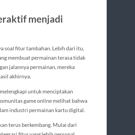
raktif menjadi
 soal fitur tambahan. Lebih dari itu,
ang membuat permainan terasa tidak
gan jalannya permainan, mereka
sil akhirnya.
ing melengkapi untuk menciptakan
komunitas game online melihat bahwa
alam industri permainan kartu digital.
kan terus berkembang. Mulai dari
tegrasi fitur yang lebih personal,