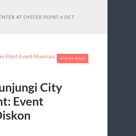
CENTER AT OYSTER POINT 6 OCT
STICKY POST
njungi City
nt: Event
Diskon