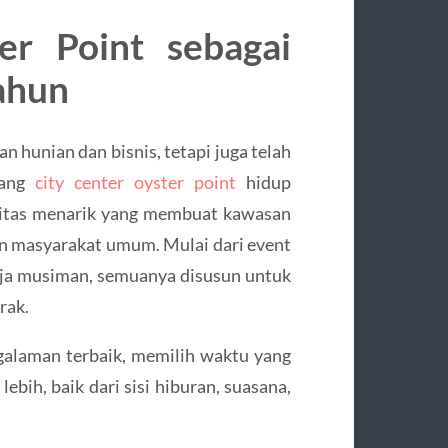
er Point sebagai
ahun
n hunian dan bisnis, tetapi juga telah
yang
city center oyster point
hidup
ivitas menarik yang membuat kawasan
un masyarakat umum. Mulai dari event
anja musiman, semuanya disusun untuk
rak.
alaman terbaik, memilih waktu yang
ebih, baik dari sisi hiburan, suasana,