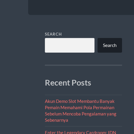
SEARCH
Search
Recent Posts
Akun Demo Slot Membantu Banyak
Pemain Memahami Pola Permainan
Sebelum Mencoba Pengalaman yang
Sebenarnya
Enter the Legendary Cardroom: IDN