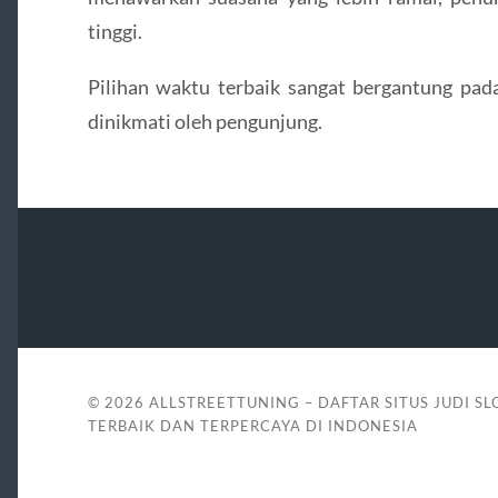
tinggi.
Pilihan waktu terbaik sangat bergantung pad
dinikmati oleh pengunjung.
© 2026
ALLSTREETTUNING – DAFTAR SITUS JUDI SL
TERBAIK DAN TERPERCAYA DI INDONESIA