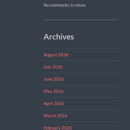
No comments to show.
Archives
August 2026
July 2026
June 2026
May 2026
April 2026
March 2026
February 2026