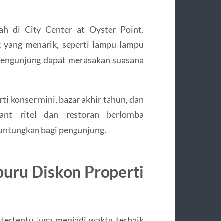
ah di City Center at Oyster Point.
k yang menarik, seperti lampu-lampu
 Pengunjung dapat merasakan suasana
rti konser mini, bazar akhir tahun, dan
ant ritel dan restoran berlomba
untungkan bagi pengunjung.
uru Diskon Properti
tertentu juga menjadi waktu terbaik