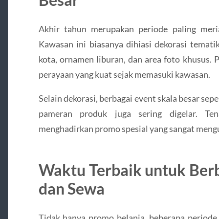
Akhir tahun merupakan periode paling meri
Kawasan ini biasanya dihiasi dekorasi temati
kota, ornamen liburan, dan area foto khusus.
perayaan yang kuat sejak memasuki kawasan.
Selain dekorasi, berbagai event skala besar sepe
pameran produk juga sering digelar. Ten
menghadirkan promo spesial yang sangat meng
Waktu Terbaik untuk Berb
dan Sewa
Tidak hanya promo belanja, beberapa periode 