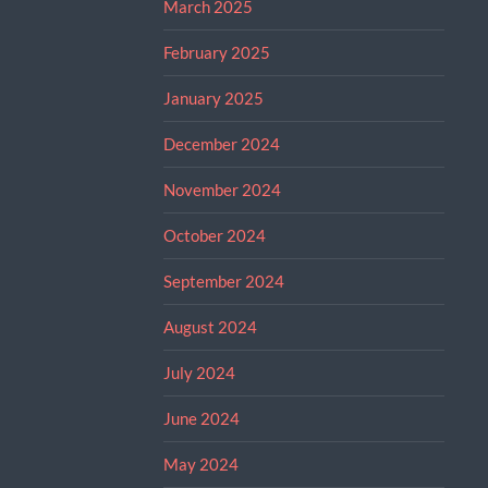
March 2025
February 2025
January 2025
December 2024
November 2024
October 2024
September 2024
August 2024
July 2024
June 2024
May 2024