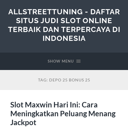
ALLSTREETTUNING - DAFTAR
SITUS JUDI SLOT ONLINE
TERBAIK DAN TERPERCAYA DI
INDONESIA
SHOW MENU
TAG:
DEPO 25 BONUS 25
Slot Maxwin Hari Ini: Cara
Meningkatkan Peluang Menang
Jackpot