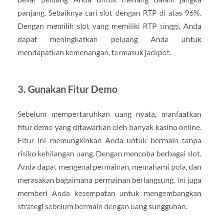
panjang. Sebaiknya cari slot dengan RTP di atas 96%.
Dengan memilih slot yang memiliki RTP tinggi, Anda
dapat meningkatkan peluang Anda untuk
mendapatkan kemenangan, termasuk jackpot.
3. Gunakan Fitur Demo
Sebelum mempertaruhkan uang nyata, manfaatkan
fitur demo yang ditawarkan oleh banyak kasino online.
Fitur ini memungkinkan Anda untuk bermain tanpa
risiko kehilangan uang. Dengan mencoba berbagai slot,
Anda dapat mengenal permainan, memahami pola, dan
merasakan bagaimana permainan berlangsung. Ini juga
memberi Anda kesempatan untuk mengembangkan
strategi sebelum bermain dengan uang sungguhan.