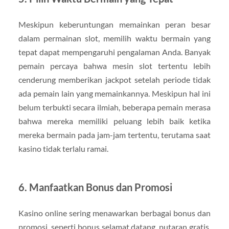
Meskipun keberuntungan memainkan peran besar
dalam permainan slot, memilih waktu bermain yang
tepat dapat mempengaruhi pengalaman Anda. Banyak
pemain percaya bahwa mesin slot tertentu lebih
cenderung memberikan jackpot setelah periode tidak
ada pemain lain yang memainkannya. Meskipun hal ini
belum terbukti secara ilmiah, beberapa pemain merasa
bahwa mereka memiliki peluang lebih baik ketika
mereka bermain pada jam-jam tertentu, terutama saat
kasino tidak terlalu ramai.
6. Manfaatkan Bonus dan Promosi
Kasino online sering menawarkan berbagai bonus dan
promosi, seperti bonus selamat datang, putaran gratis,