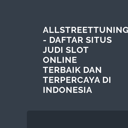
ALLSTREETTUNIN
- DAFTAR SITUS
JUDI SLOT
ONLINE
TERBAIK DAN
TERPERCAYA DI
INDONESIA