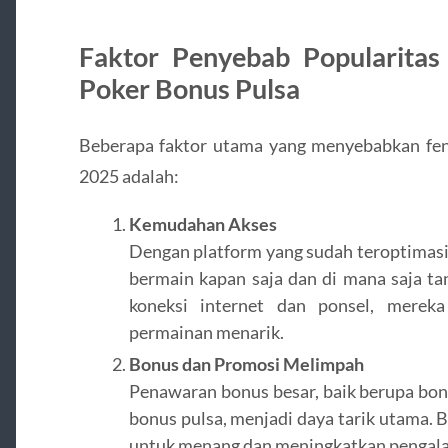
Faktor Penyebab Popularitas
Poker Bonus Pulsa
Beberapa faktor utama yang menyebabkan fen
2025 adalah:
Kemudahan Akses
Dengan platform yang sudah teroptimasi
bermain kapan saja dan di mana saja ta
koneksi internet dan ponsel, merek
permainan menarik.
Bonus dan Promosi Melimpah
Penawaran bonus besar, baik berupa bo
bonus pulsa, menjadi daya tarik utama. 
untuk menang dan meningkatkan pengal