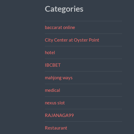
Categories
baccarat online
City Center at Oyster Point
hotel
IBCBET
mahjong ways
medical
nexus slot
RAJANAGA99
Restaurant