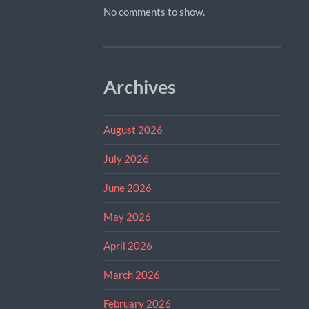
No comments to show.
Archives
August 2026
July 2026
June 2026
May 2026
April 2026
March 2026
February 2026