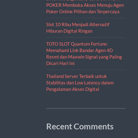
POKER Membuka Akses Menuju Agen
Poker Online Pilihan dan Terpercaya
Slot 10 Ribu Menjadi Alternatif
Hiburan Digital Ringan
TOTO SLOT Quantum Fortune:
Memahami Link Bandar Agen 4D
Resmi dan Maxwin Signal yang Paling
Dicari Hari Ini
Thailand Server Terbaik untuk
Stabilitas dan Low Latency dalam
Pengalaman Akses Digital
Recent Comments