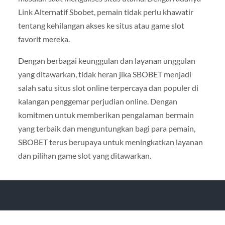
Link Alternatif Sbobet, pemain tidak perlu khawatir
tentang kehilangan akses ke situs atau game slot
favorit mereka.
Dengan berbagai keunggulan dan layanan unggulan
yang ditawarkan, tidak heran jika SBOBET menjadi
salah satu situs slot online terpercaya dan populer di
kalangan penggemar perjudian online. Dengan
komitmen untuk memberikan pengalaman bermain
yang terbaik dan menguntungkan bagi para pemain,
SBOBET terus berupaya untuk meningkatkan layanan
dan pilihan game slot yang ditawarkan.