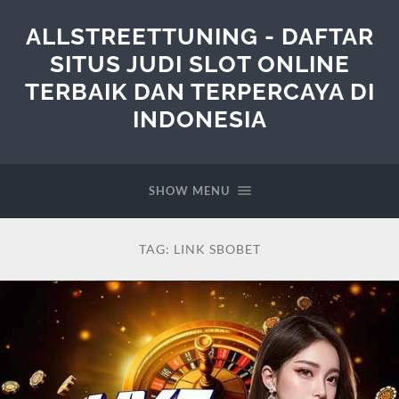
ALLSTREETTUNING - DAFTAR
SITUS JUDI SLOT ONLINE
TERBAIK DAN TERPERCAYA DI
INDONESIA
SHOW MENU
TAG:
LINK SBOBET