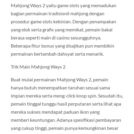
Mahjong Ways 2 yaitu game slots yang memadukan
bagian permainan tradisionil mahjong dengan
prosedur game slots kekinian. Dengan penampakan
yang elok serta grafis yang memikat, pemain bakal
berasa seperti main di casino sesungguhnya.
Beberapa fitur bonus yang disajikan pun membikin
permainan bertambah dahsyat serta menarik.
Trik Main Mahjong Ways 2
Buat mulai permainan Mahjong Ways 2, pemain
hanya butuh menempatkan taruhan sesuai sama
impian mereka serta meng-click knop spin. Sesudah itu,
pemain tinggal tunggu hasil perputaran serta lihat apa
mereka sukses mendapat paduan ikon yang
memberi keuntungan. Adanya spesifikasi pembayaran
yang cukup tinggi, pemain punya kemungkinan besar