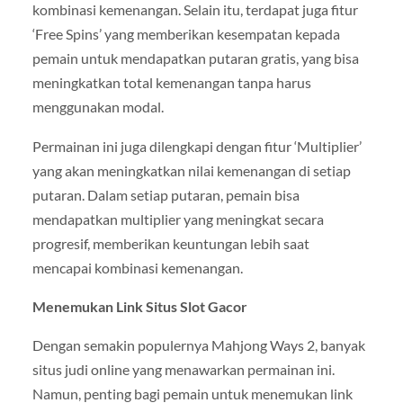
kombinasi kemenangan. Selain itu, terdapat juga fitur
‘Free Spins’ yang memberikan kesempatan kepada
pemain untuk mendapatkan putaran gratis, yang bisa
meningkatkan total kemenangan tanpa harus
menggunakan modal.
Permainan ini juga dilengkapi dengan fitur ‘Multiplier’
yang akan meningkatkan nilai kemenangan di setiap
putaran. Dalam setiap putaran, pemain bisa
mendapatkan multiplier yang meningkat secara
progresif, memberikan keuntungan lebih saat
mencapai kombinasi kemenangan.
Menemukan Link Situs Slot Gacor
Dengan semakin populernya Mahjong Ways 2, banyak
situs judi online yang menawarkan permainan ini.
Namun, penting bagi pemain untuk menemukan link