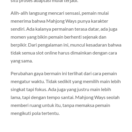
situ proses adaptasi mulai terjadi.
Alih-alih langsung mencari sensasi, pemain mulai
menerima bahwa Mahjong Ways punya karakter
sendiri. Ada kalanya permainan terasa datar, ada juga
momen yang bikin pemain berhenti sejenak dan
berpikir. Dari pengalaman ini, muncul kesadaran bahwa
tidak semua slot online harus dimainkan dengan cara
yang sama.
Perubahan gaya bermain ini terlihat dari cara pemain
mengatur waktu. Tidak sedikit yang memilih main lebih
singkat tapi fokus. Ada juga yang justru main lebih
lama, tapi dengan tempo santai. Mahjong Ways seolah
memberi ruang untuk itu, tanpa memaksa pemain
mengikuti pola tertentu.