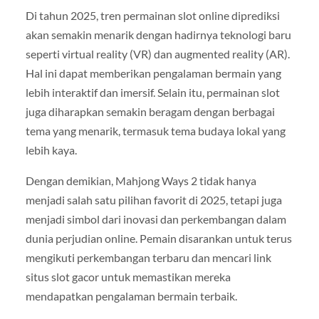
Di tahun 2025, tren permainan slot online diprediksi
akan semakin menarik dengan hadirnya teknologi baru
seperti virtual reality (VR) dan augmented reality (AR).
Hal ini dapat memberikan pengalaman bermain yang
lebih interaktif dan imersif. Selain itu, permainan slot
juga diharapkan semakin beragam dengan berbagai
tema yang menarik, termasuk tema budaya lokal yang
lebih kaya.
Dengan demikian, Mahjong Ways 2 tidak hanya
menjadi salah satu pilihan favorit di 2025, tetapi juga
menjadi simbol dari inovasi dan perkembangan dalam
dunia perjudian online. Pemain disarankan untuk terus
mengikuti perkembangan terbaru dan mencari link
situs slot gacor untuk memastikan mereka
mendapatkan pengalaman bermain terbaik.