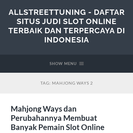
ALLSTREETTUNING - DAFTAR
SITUS JUDI SLOT ONLINE
TERBAIK DAN TERPERCAYA DI
INDONESIA
SHOW MENU
TAG:
MAHJONG WAYS 2
Mahjong Ways dan
Perubahannya Membuat
Banyak Pemain Slot Online