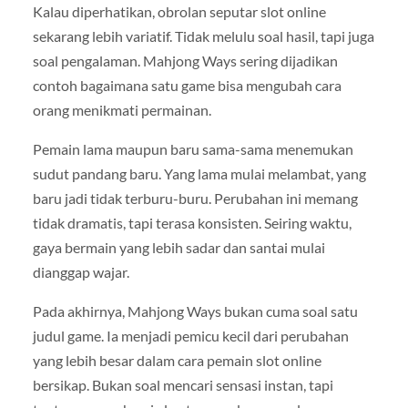
Kalau diperhatikan, obrolan seputar slot online
sekarang lebih variatif. Tidak melulu soal hasil, tapi juga
soal pengalaman. Mahjong Ways sering dijadikan
contoh bagaimana satu game bisa mengubah cara
orang menikmati permainan.
Pemain lama maupun baru sama-sama menemukan
sudut pandang baru. Yang lama mulai melambat, yang
baru jadi tidak terburu-buru. Perubahan ini memang
tidak dramatis, tapi terasa konsisten. Seiring waktu,
gaya bermain yang lebih sadar dan santai mulai
dianggap wajar.
Pada akhirnya, Mahjong Ways bukan cuma soal satu
judul game. Ia menjadi pemicu kecil dari perubahan
yang lebih besar dalam cara pemain slot online
bersikap. Bukan soal mencari sensasi instan, tapi