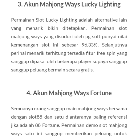
3. Akun Mahjong Ways Lucky Lighting
Permainan Slot Lucky Lighting adalah alternative lain
yang menarik bikin ditetapkan. Permainan slot
mahjong ways yang disodori oleh pg soft punyai nilai
kemenangan slot ini sebesar 96,33%. Selanjutnya
perihal menarik terhitung tersedia fitur free spin yang
sanggup dipakai oleh beberapa player supaya sanggup
sanggup peluang bermain secara gratis.
4. Akun Mahjong Ways Fortune
Semuanya orang sanggup main mahjong ways bersama
dengan slot88 dan satu diantaranya paling referensi
jika adalah 88 Fortune. Permainan demo slot mahjong
ways satu ini sanggup memberikan peluang untuk