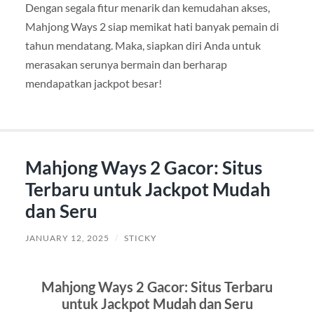
Dengan segala fitur menarik dan kemudahan akses,
Mahjong Ways 2 siap memikat hati banyak pemain di
tahun mendatang. Maka, siapkan diri Anda untuk
merasakan serunya bermain dan berharap
mendapatkan jackpot besar!
Mahjong Ways 2 Gacor: Situs
Terbaru untuk Jackpot Mudah
dan Seru
JANUARY 12, 2025
/
STICKY
Mahjong Ways 2 Gacor: Situs Terbaru
untuk Jackpot Mudah dan Seru