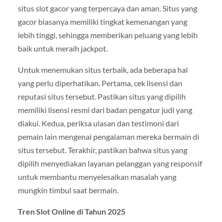
situs slot gacor yang terpercaya dan aman. Situs yang
gacor biasanya memiliki tingkat kemenangan yang
lebih tinggi, sehingga memberikan peluang yang lebih
baik untuk meraih jackpot.
Untuk menemukan situs terbaik, ada beberapa hal
yang perlu diperhatikan. Pertama, cek lisensi dan
reputasi situs tersebut. Pastikan situs yang dipilih
memiliki lisensi resmi dari badan pengatur judi yang
diakui. Kedua, periksa ulasan dan testimoni dari
pemain lain mengenai pengalaman mereka bermain di
situs tersebut. Terakhir, pastikan bahwa situs yang
dipilih menyediakan layanan pelanggan yang responsif
untuk membantu menyelesaikan masalah yang
mungkin timbul saat bermain.
Tren Slot Online di Tahun 2025