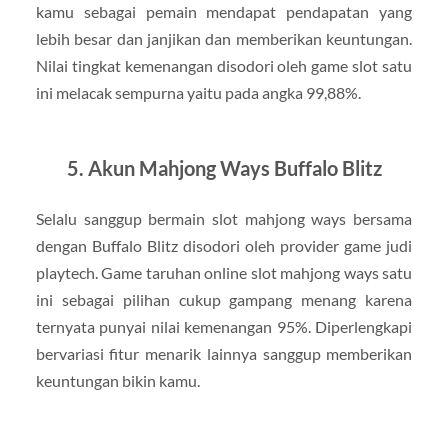
kamu sebagai pemain mendapat pendapatan yang
lebih besar dan janjikan dan memberikan keuntungan.
Nilai tingkat kemenangan disodori oleh game slot satu
ini melacak sempurna yaitu pada angka 99,88%.
5. Akun Mahjong Ways Buffalo Blitz
Selalu sanggup bermain slot mahjong ways bersama
dengan Buffalo Blitz disodori oleh provider game judi
playtech. Game taruhan online slot mahjong ways satu
ini sebagai pilihan cukup gampang menang karena
ternyata punyai nilai kemenangan 95%. Diperlengkapi
bervariasi fitur menarik lainnya sanggup memberikan
keuntungan bikin kamu.