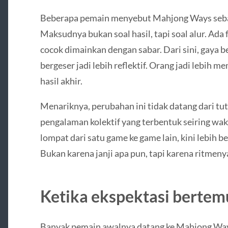
Beberapa pemain menyebut Mahjong Ways sebaga
Maksudnya bukan soal hasil, tapi soal alur. Ada 
cocok dimainkan dengan sabar. Dari sini, gaya b
bergeser jadi lebih reflektif. Orang jadi lebih
hasil akhir.
Menariknya, perubahan ini tidak datang dari tuto
pengalaman kolektif yang terbentuk seiring wa
lompat dari satu game ke game lain, kini lebih 
Bukan karena janji apa pun, tapi karena ritmeny
Ketika ekspektasi bertem
Banyak pemain awalnya datang ke Mahjong Way