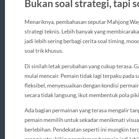
Bukan soal strategi, tapi
Menariknya, pembahasan seputar Mahjong Way
strategi teknis. Lebih banyak yang membicaraka
jadi lebih sering berbagi cerita soal timing, mo
soal trik khusus.
Di sinilah letak perubahan yang cukup terasa.
mulai mencair. Pemain tidak lagi terpaku pada 
fleksibel, menyesuaikan dengan kondisi permain
secara tidak langsung, ikut membentuk pola pikir
Ada bagian permainan yang terasa mengalir tan
pemain memilih untuk sekadar menikmati visua
berlebihan. Pendekatan seperti ini mungkin ter
orang justru bikin pengalaman bermain jadi leb