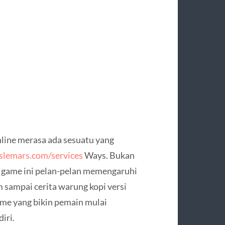
nline merasa ada sesuatu yang
lslemars.com/services
Ways. Bukan
a game ini pelan-pelan memengaruhi
m sampai cerita warung kopi versi
ame yang bikin pemain mulai
iri.