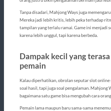
Tanpa disadari, Mahjong Ways juga memengaruhi
Mereka jadi lebih kritis, lebih peka terhadap ri
tampilan yang terlalu ramai. Game ini menjadi
karena lebih unggul, tapi karena berbeda.
Dampak kecil yang terasa
pemain
Kalau diperhatikan, obrolan seputar slot online 
soal hasil, tapi juga soal pengalaman. Mahjong 
bagaimana satu game bisa mengubah cara oran
Pemain lama maupun baru sama-sama menemuka