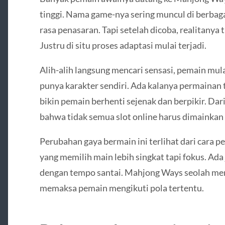
tinggi. Nama game-nya sering muncul di berbaga
rasa penasaran. Tapi setelah dicoba, realitanya 
Justru di situ proses adaptasi mulai terjadi.
Alih-alih langsung mencari sensasi, pemain m
punya karakter sendiri. Ada kalanya permainan 
bikin pemain berhenti sejenak dan berpikir. Da
bahwa tidak semua slot online harus dimainkan
Perubahan gaya bermain ini terlihat dari cara 
yang memilih main lebih singkat tapi fokus. Ada 
dengan tempo santai. Mahjong Ways seolah mem
memaksa pemain mengikuti pola tertentu.