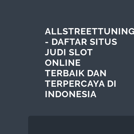
ALLSTREETTUNIN
- DAFTAR SITUS
JUDI SLOT
ONLINE
TERBAIK DAN
TERPERCAYA DI
INDONESIA