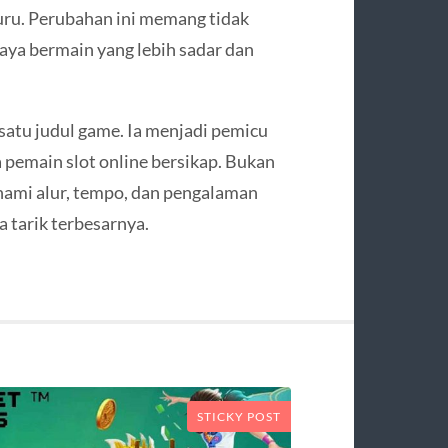
buru. Perubahan ini memang tidak
gaya bermain yang lebih sadar dan
atu judul game. Ia menjadi pemicu
a pemain slot online bersikap. Bukan
ahami alur, tempo, dan pengalaman
a tarik terbesarnya.
STICKY POST