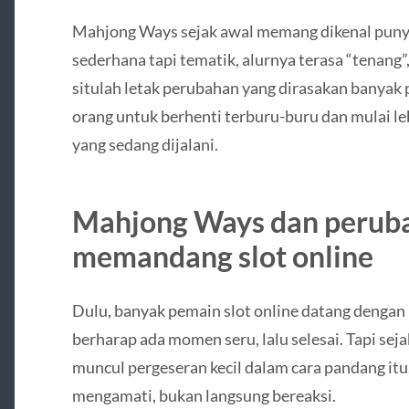
Mahjong Ways sejak awal memang dikenal punya 
sederhana tapi tematik, alurnya terasa “tenang”, 
situlah letak perubahan yang dirasakan banyak
orang untuk berhenti terburu-buru dan mulai l
yang sedang dijalani.
Mahjong Ways dan perub
memandang slot online
Dulu, banyak pemain slot online datang dengan
berharap ada momen seru, lalu selesai. Tapi sej
muncul pergeseran kecil dalam cara pandang itu
mengamati, bukan langsung bereaksi.