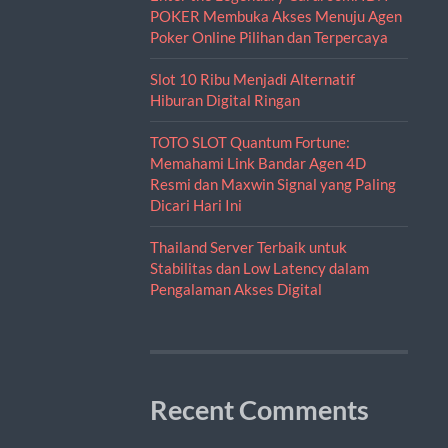
POKER Membuka Akses Menuju Agen
Poker Online Pilihan dan Terpercaya
Slot 10 Ribu Menjadi Alternatif
Hiburan Digital Ringan
TOTO SLOT Quantum Fortune:
Memahami Link Bandar Agen 4D
Resmi dan Maxwin Signal yang Paling
Dicari Hari Ini
Thailand Server Terbaik untuk
Stabilitas dan Low Latency dalam
Pengalaman Akses Digital
Recent Comments