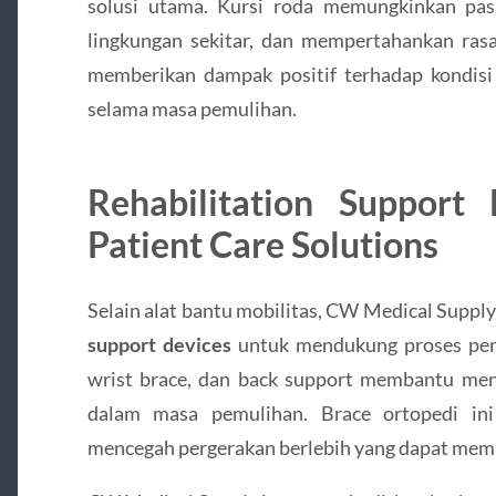
solusi utama. Kursi roda memungkinkan pasie
lingkungan sekitar, dan mempertahankan rasa 
memberikan dampak positif terhadap kondisi 
selama masa pemulihan.
Rehabilitation Suppor
Patient Care Solutions
Selain alat bantu mobilitas, CW Medical Supp
support devices
untuk mendukung proses peny
wrist brace, dan back support membantu men
dalam masa pemulihan. Brace ortopedi ini
mencegah pergerakan berlebih yang dapat me