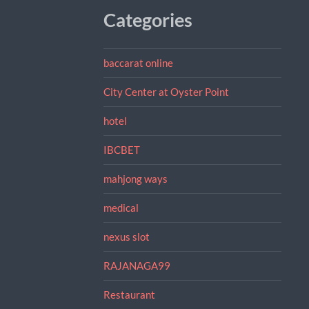
Categories
baccarat online
City Center at Oyster Point
hotel
IBCBET
mahjong ways
medical
nexus slot
RAJANAGA99
Restaurant