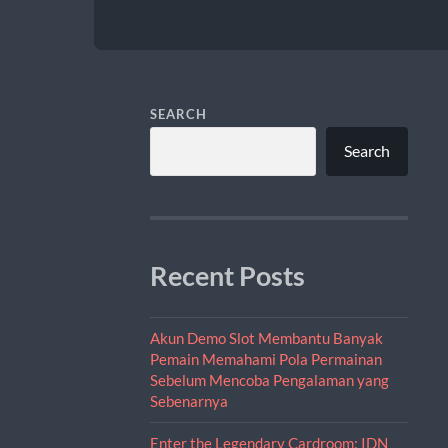
SEARCH
Search
Recent Posts
Akun Demo Slot Membantu Banyak
Pemain Memahami Pola Permainan
Sebelum Mencoba Pengalaman yang
Sebenarnya
Enter the Legendary Cardroom: IDN