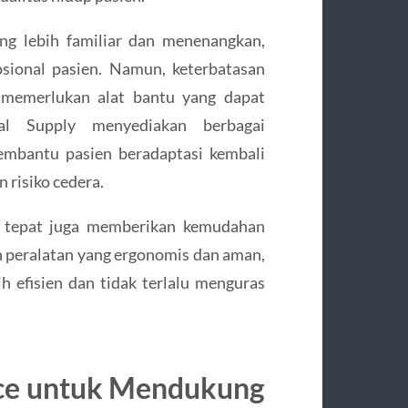
g lebih familiar dan menenangkan,
sional pasien. Namun, keterbatasan
 memerlukan alat bantu yang dapat
al Supply menyediakan berbagai
embantu pasien beradaptasi kembali
 risiko cedera.
ng tepat juga memberikan kemudahan
peralatan yang ergonomis dan aman,
h efisien dan tidak terlalu menguras
nce untuk Mendukung