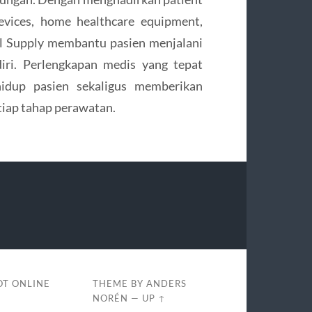
devices, home healthcare equipment,
al Supply membantu pasien menjalani
iri. Perlengkapan medis yang tepat
hidup pasien sekaligus memberikan
tiap tahap perawatan.
OT ONLINE
THEME BY
ANDERS
NORÉN
—
UP ↑