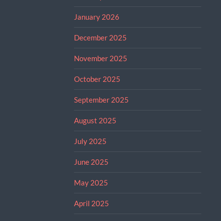
January 2026
December 2025
November 2025
October 2025
September 2025
August 2025
July 2025
June 2025
May 2025
April 2025