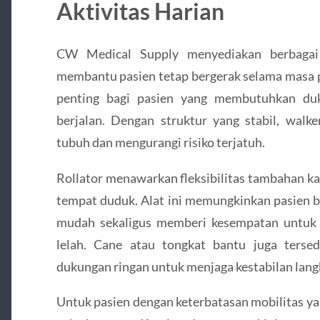
Aktivitas Harian
CW Medical Supply menyediakan berbaga
membantu pasien tetap bergerak selama masa p
penting bagi pasien yang membutuhkan duk
berjalan. Dengan struktur yang stabil, wa
tubuh dan mengurangi risiko terjatuh.
Rollator menawarkan fleksibilitas tambahan ka
tempat duduk. Alat ini memungkinkan pasien b
mudah sekaligus memberi kesempatan untuk b
lelah. Cane atau tongkat bantu juga ters
dukungan ringan untuk menjaga kestabilan lang
Untuk pasien dengan keterbatasan mobilitas yan