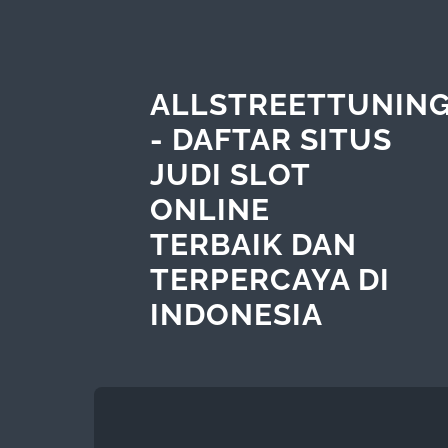
ALLSTREETTUNIN
- DAFTAR SITUS
JUDI SLOT
ONLINE
TERBAIK DAN
TERPERCAYA DI
INDONESIA