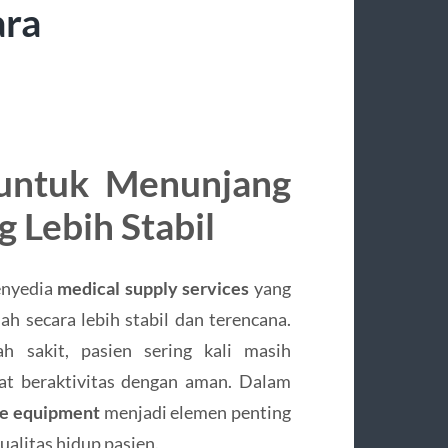
ara
untuk Menunjang
 Lebih Stabil
enyedia
medical supply services
yang
 secara lebih stabil dan terencana.
 sakit, pasien sering kali masih
t beraktivitas dengan aman. Dalam
re equipment
menjadi elemen penting
alitas hidup pasien.