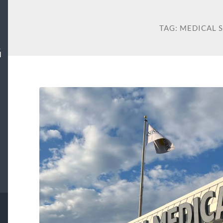
TAG:
MEDICAL 
G