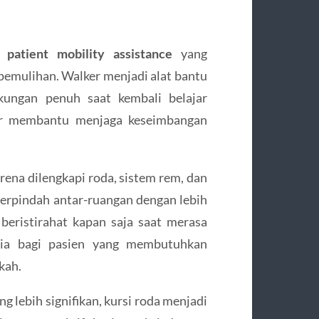
i
patient mobility assistance
yang
emulihan. Walker menjadi alat bantu
ungan penuh saat kembali belajar
lker membantu menjaga keseimbangan
rena dilengkapi roda, sistem rem, dan
erpindah antar-ruangan dengan lebih
eristirahat kapan saja saat merasa
edia bagi pasien yang membutuhkan
kah.
g lebih signifikan, kursi roda menjadi