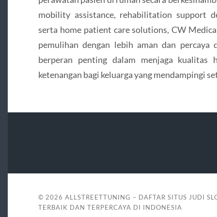
mobility assistance, rehabilitation support 
serta home patient care solutions, CW Medic
pemulihan dengan lebih aman dan percaya d
berperan penting dalam menjaga kualitas 
ketenangan bagi keluarga yang mendampingi se
© 2026
ALLSTREETTUNING – DAFTAR SITUS JUDI SL
TERBAIK DAN TERPERCAYA DI INDONESIA