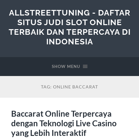
ALLSTREETTUNING - DAFTAR
SITUS JUDI SLOT ONLINE
TERBAIK DAN TERPERCAYA DI
INDONESIA
SHOW MENU
TAG:
ONLINE BACCARAT
Baccarat Online Terpercaya
dengan Teknologi Live Casino
yang Lebih Interaktif