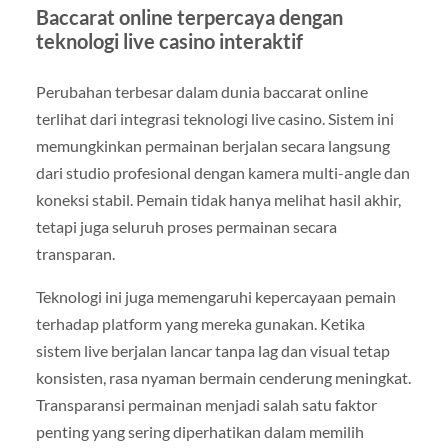
Baccarat online terpercaya dengan
teknologi live casino interaktif
Perubahan terbesar dalam dunia baccarat online
terlihat dari integrasi teknologi live casino. Sistem ini
memungkinkan permainan berjalan secara langsung
dari studio profesional dengan kamera multi-angle dan
koneksi stabil. Pemain tidak hanya melihat hasil akhir,
tetapi juga seluruh proses permainan secara
transparan.
Teknologi ini juga memengaruhi kepercayaan pemain
terhadap platform yang mereka gunakan. Ketika
sistem live berjalan lancar tanpa lag dan visual tetap
konsisten, rasa nyaman bermain cenderung meningkat.
Transparansi permainan menjadi salah satu faktor
penting yang sering diperhatikan dalam memilih