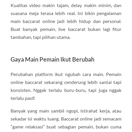
Kualitas video makin tajam, delay makin minim, dan
suasana meja terasa lebih real. Ini bikin pengalaman
main baccarat online jadi lebih hidup dan personal.
Buat banyak pemain, live baccarat bukan lagi fitur
tambahan, tapi pilihan utama.
Gaya Main Pemain Ikut Berubah
Perubahan platform ikut ngubah cara main. Pemain
online baccarat sekarang cenderung lebih santai tapi
konsisten. Nggak terlalu buru-buru, tapi juga nggak
terlalu pasif.
Banyak yang main sambil ngopi, istirahat kerja, atau
sekadar isi waktu luang. Baccarat online jadi semacam
“game relaksasi” buat sebagian pemain, bukan cuma