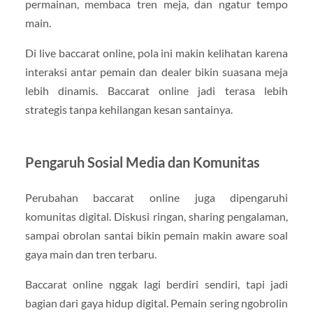
permainan, membaca tren meja, dan ngatur tempo
main.
Di live baccarat online, pola ini makin kelihatan karena
interaksi antar pemain dan dealer bikin suasana meja
lebih dinamis. Baccarat online jadi terasa lebih
strategis tanpa kehilangan kesan santainya.
Pengaruh Sosial Media dan Komunitas
Perubahan baccarat online juga dipengaruhi
komunitas digital. Diskusi ringan, sharing pengalaman,
sampai obrolan santai bikin pemain makin aware soal
gaya main dan tren terbaru.
Baccarat online nggak lagi berdiri sendiri, tapi jadi
bagian dari gaya hidup digital. Pemain sering ngobrolin