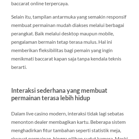
baccarat online terpercaya.
Selain itu, tampilan antarmuka yang semakin responsif
membuat permainan mudah diakses melalui berbagai
perangkat. Baik melalui desktop maupun mobile,
pengalaman bermain tetap terasa mulus. Hal ini
memberikan fleksibilitas bagi pemain yang ingin
menikmati baccarat kapan saja tanpa kendala teknis
berarti.
Interaksi sederhana yang membuat
permainan terasa lebih hidup
Dalam live casino modern, interaksi tidak lagi sebatas
menonton dealer membagikan kartu. Beberapa sistem
menghadirkan fitur tambahan seperti statistik meja,
riwayat permainan, hingga pilihan sudut kamera. Meski