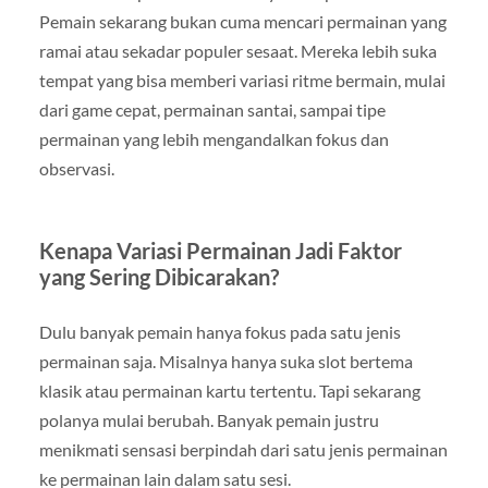
Pemain sekarang bukan cuma mencari permainan yang
ramai atau sekadar populer sesaat. Mereka lebih suka
tempat yang bisa memberi variasi ritme bermain, mulai
dari game cepat, permainan santai, sampai tipe
permainan yang lebih mengandalkan fokus dan
observasi.
Kenapa Variasi Permainan Jadi Faktor
yang Sering Dibicarakan?
Dulu banyak pemain hanya fokus pada satu jenis
permainan saja. Misalnya hanya suka slot bertema
klasik atau permainan kartu tertentu. Tapi sekarang
polanya mulai berubah. Banyak pemain justru
menikmati sensasi berpindah dari satu jenis permainan
ke permainan lain dalam satu sesi.