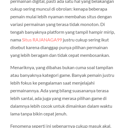
permainan digital, pasti ada satu hal yang belakangan
cukup sering muncul di obrolan: kenapa beberapa
pemain mulai lebih nyaman membahas situs dengan
variasi permainan yang terasa tidak monoton. Di
tengah banyaknya platform yang tampil hampir mirip,
nama
Situs RAJANAGA99
justru cukup sering ikut
disebut karena dianggap punya pilihan permainan
yang lebih beragam dan tidak cepat membosankan.
Menariknya, yang dibahas bukan cuma soal tampilan
atau banyaknya kategori game. Banyak pemain justru
lebih fokus ke pengalaman saat menjelajahi
permainannya. Ada yang bilang suasananya terasa
lebih santai, ada juga yang merasa pilihan game di
dalamnya lebih cocok untuk dimainkan dalam waktu
lama tanpa bikin cepat jenuh.
Fenomena seperti ini sebenarnya cukup masuk akal.