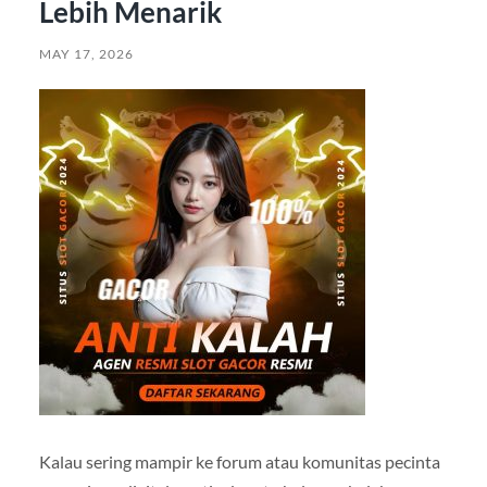
Lebih Menarik
MAY 17, 2026
Kalau sering mampir ke forum atau komunitas pecinta