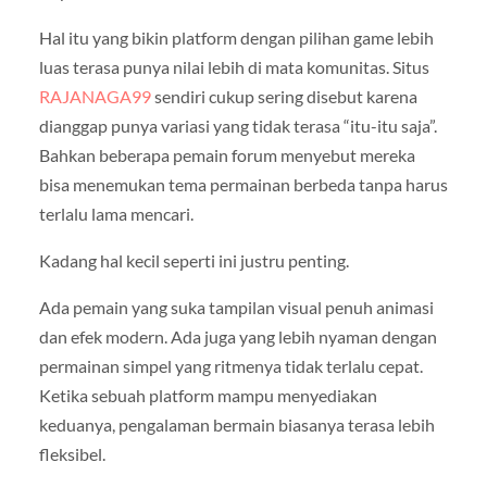
Hal itu yang bikin platform dengan pilihan game lebih
luas terasa punya nilai lebih di mata komunitas. Situs
RAJANAGA99
sendiri cukup sering disebut karena
dianggap punya variasi yang tidak terasa “itu-itu saja”.
Bahkan beberapa pemain forum menyebut mereka
bisa menemukan tema permainan berbeda tanpa harus
terlalu lama mencari.
Kadang hal kecil seperti ini justru penting.
Ada pemain yang suka tampilan visual penuh animasi
dan efek modern. Ada juga yang lebih nyaman dengan
permainan simpel yang ritmenya tidak terlalu cepat.
Ketika sebuah platform mampu menyediakan
keduanya, pengalaman bermain biasanya terasa lebih
fleksibel.