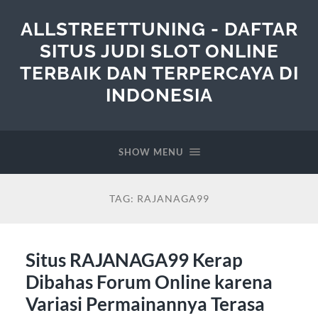
ALLSTREETTUNING - DAFTAR
SITUS JUDI SLOT ONLINE
TERBAIK DAN TERPERCAYA DI
INDONESIA
SHOW MENU
TAG:
RAJANAGA99
Situs RAJANAGA99 Kerap
Dibahas Forum Online karena
Variasi Permainannya Terasa