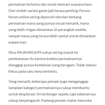
permainan tertentu lalu mulai mencari suasana baru.
Dari sinilah variasi game jadi terasa penting. Forum-
forum online sering dipenuhi obrolan tentang
permainan mana yang punya visual menarik, mana
yang lebih ringan dimainkan di perangkat mobile,
sampai mana yang terasa lebih santai untuk dimainkan
malam hari.
Situs RAJANAGA99 cukup sering masuk ke
pembahasan itu karena koleksi permainannya
dianggap punya kombinasi yang beragam. Tidak melulu
fokus pada satu tema tertentu.
Yang menarik, beberapa pemain juga menganggap
tampilan kategori permainannya cukup membantu
untuk eksplorasi. Ini terdengar sepele, tapi sebenarnya
cukup berpengaruh. Kadang pemain malas mencoba