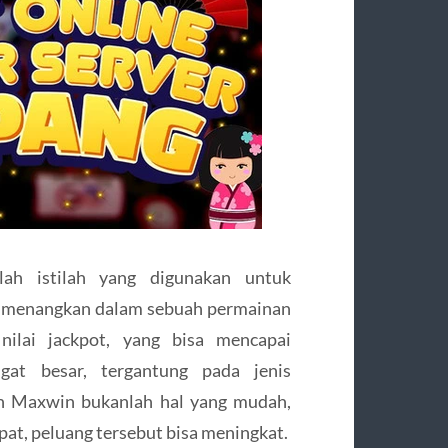
ah istilah yang digunakan untuk
dimenangkan dalam sebuah permainan
 nilai jackpot, yang bisa mencapai
at besar, tergantung pada jenis
ih Maxwin bukanlah hal yang mudah,
pat, peluang tersebut bisa meningkat.