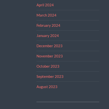
April 2024
March 2024
February 2024
January 2024
December 2023
November 2023
October 2023
September 2023
August 2023