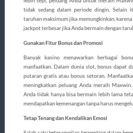
lebih sepi, peluang Anda untuk meraih Maxwin
tidak sedang dalam periode dingin. Selain
taruhan maksimum jika memungkinkan, karena 
jackpot terbesar jika Anda bermain dengan ta
Gunakan Fitur Bonus dan Promosi
Banyak kasino menawarkan berbagai bon
manfaatkan. Dalam dunia slot, bonus dapat da
putaran gratis atau bonus setoran. Manfaatk
meningkatkan peluang Anda meraih Maxwin.
Anda tidak hanya bisa bermain lebih lama tet
mendapatkan kemenangan tanpa harus mengelu
Tetap Tenang dan Kendalikan Emosi
Salah satu keterampilan terpenting dalam ber