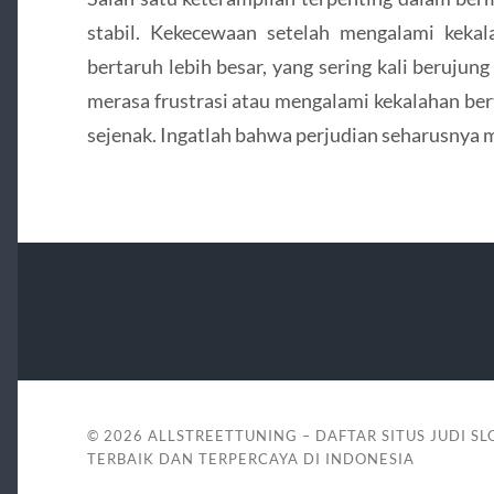
stabil. Kekecewaan setelah mengalami kek
bertaruh lebih besar, yang sering kali berujung
merasa frustrasi atau mengalami kekalahan bert
sejenak. Ingatlah bahwa perjudian seharusnya m
© 2026
ALLSTREETTUNING – DAFTAR SITUS JUDI SL
TERBAIK DAN TERPERCAYA DI INDONESIA