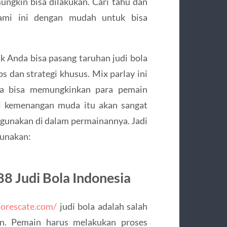
ungkin bisa dilakukan. Cari tahu dan
ami ini dengan mudah untuk bisa
uk Anda bisa pasang taruhan judi bola
 dan strategi khusus. Mix parlay ini
rena bisa memungkinkan para pemain
 kemenangan muda itu akan sangat
 gunakan di dalam permainannya. Jadi
gunakan:
8 Judi Bola Indonesia
torescate.com/
judi bola adalah salah
an. Pemain harus melakukan proses