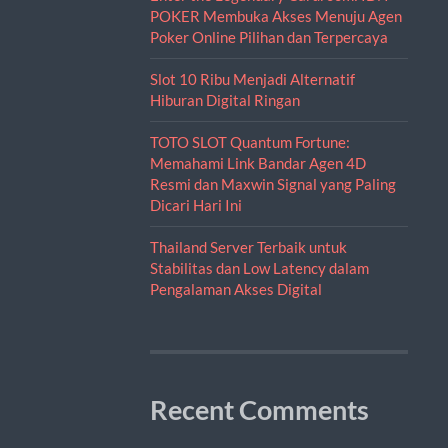
POKER Membuka Akses Menuju Agen
Poker Online Pilihan dan Terpercaya
Slot 10 Ribu Menjadi Alternatif
Hiburan Digital Ringan
TOTO SLOT Quantum Fortune:
Memahami Link Bandar Agen 4D
Resmi dan Maxwin Signal yang Paling
Dicari Hari Ini
Thailand Server Terbaik untuk
Stabilitas dan Low Latency dalam
Pengalaman Akses Digital
Recent Comments