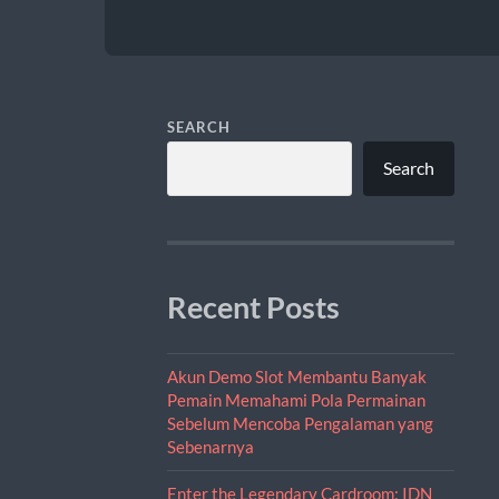
SEARCH
Search
Recent Posts
Akun Demo Slot Membantu Banyak
Pemain Memahami Pola Permainan
Sebelum Mencoba Pengalaman yang
Sebenarnya
Enter the Legendary Cardroom: IDN