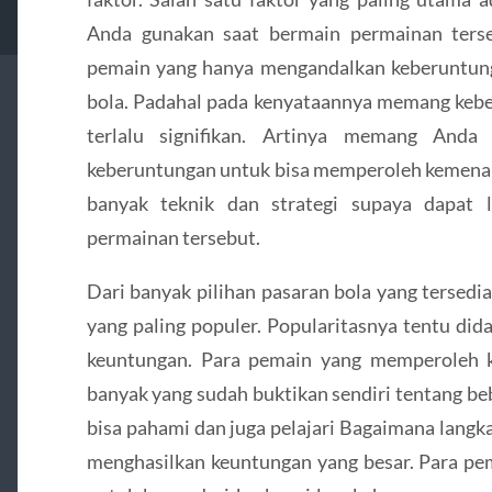
Anda gunakan saat bermain permainan terse
pemain yang hanya mengandalkan keberuntun
bola. Padahal pada kenyataannya memang kebe
terlalu signifikan. Artinya memang Anda
keberuntungan untuk bisa memperoleh kemena
banyak teknik dan strategi supaya dapat 
permainan tersebut.
Dari banyak pilihan pasaran bola yang tersedia
yang paling populer. Popularitasnya tentu did
keuntungan. Para pemain yang memperoleh 
banyak yang sudah buktikan sendiri tentang be
bisa pahami dan juga pelajari Bagaimana langk
menghasilkan keuntungan yang besar. Para pe