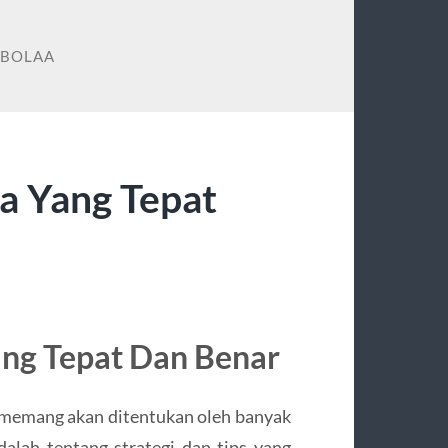
 BOLAA
a Yang Tepat
ang Tepat Dan Benar
memang akan ditentukan oleh banyak
dalah tentang strategi dan tips yang