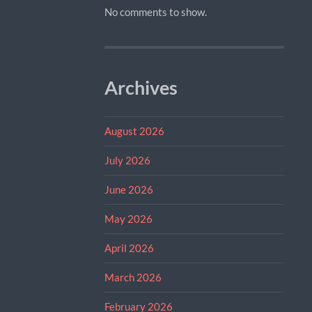
No comments to show.
Archives
August 2026
July 2026
June 2026
May 2026
April 2026
March 2026
February 2026