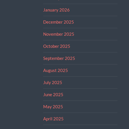
January 2026
December 2025
November 2025
October 2025
September 2025
August 2025
July 2025
June 2025
May 2025
April 2025