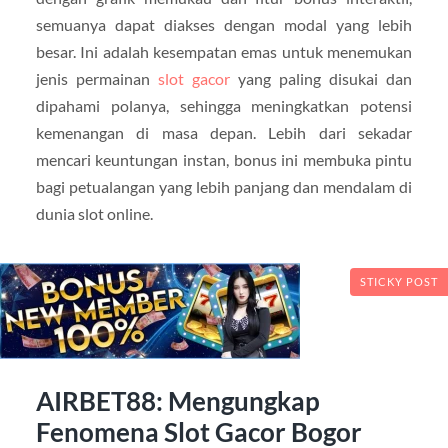
semuanya dapat diakses dengan modal yang lebih
besar. Ini adalah kesempatan emas untuk menemukan
jenis permainan
slot gacor
yang paling disukai dan
dipahami polanya, sehingga meningkatkan potensi
kemenangan di masa depan. Lebih dari sekadar
mencari keuntungan instan, bonus ini membuka pintu
bagi petualangan yang lebih panjang dan mendalam di
dunia slot online.
STICKY POST
AIRBET88: Mengungkap
Fenomena Slot Gacor Bogor