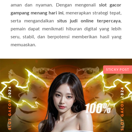
aman dan nyaman. Dengan mengenali
slot gacor
gampang menang hari ini
, menerapkan strategi tepat,
serta mengandalkan
situs judi online terpercaya
,
pemain dapat menikmati hiburan digital yang lebih
seru, stabil, dan berpotensi memberikan hasil yang
memuaskan.
STICKY POST