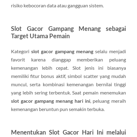
risiko kebocoran data atau gangguan sistem.
Slot Gacor Gampang Menang sebagai
Target Utama Pemain
Kategori
slot gacor gampang menang
selalu menjadi
favorit karena dianggap memberikan peluang
kemenangan lebih cepat. Slot jenis ini biasanya
memiliki fitur bonus aktif, simbol scatter yang mudah
muncul, serta kombinasi kemenangan bernilai tinggi
yang lebih sering terbentuk. Saat pemain menemukan
slot gacor gampang menang hari ini
, peluang meraih
kemenangan beruntun pun semakin terbuka.
Menentukan Slot Gacor Hari Ini melalui