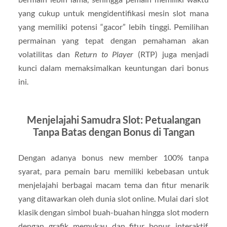
yang cukup untuk mengidentifikasi mesin slot mana
yang memiliki potensi “gacor” lebih tinggi. Pemilihan
permainan yang tepat dengan pemahaman akan
volatilitas dan
Return to Player
(RTP) juga menjadi
kunci dalam memaksimalkan keuntungan dari bonus
ini.
Menjelajahi Samudra Slot: Petualangan
Tanpa Batas dengan Bonus di Tangan
Dengan adanya bonus new member 100% tanpa
syarat, para pemain baru memiliki kebebasan untuk
menjelajahi berbagai macam tema dan fitur menarik
yang ditawarkan oleh dunia slot online. Mulai dari slot
klasik dengan simbol buah-buahan hingga slot modern
dengan grafik memukau dan fitur bonus interaktif,