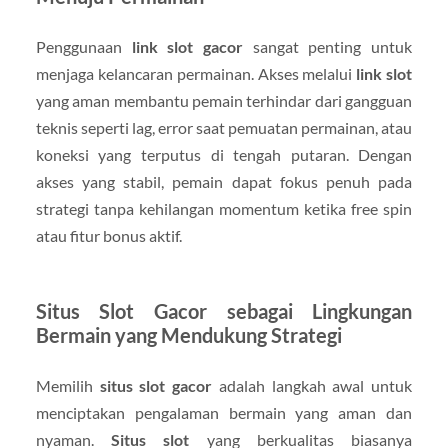
Penggunaan
link slot gacor
sangat penting untuk
menjaga kelancaran permainan. Akses melalui
link slot
yang aman membantu pemain terhindar dari gangguan
teknis seperti lag, error saat pemuatan permainan, atau
koneksi yang terputus di tengah putaran. Dengan
akses yang stabil, pemain dapat fokus penuh pada
strategi tanpa kehilangan momentum ketika free spin
atau fitur bonus aktif.
Situs Slot Gacor sebagai Lingkungan
Bermain yang Mendukung Strategi
Memilih
situs slot gacor
adalah langkah awal untuk
menciptakan pengalaman bermain yang aman dan
nyaman.
Situs slot
yang berkualitas biasanya