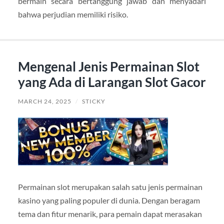
bermain secara bertanggung jawab dan menyadari
bahwa perjudian memiliki risiko.
Mengenal Jenis Permainan Slot
yang Ada di Larangan Slot Gacor
MARCH 24, 2025
/
STICKY
Permainan slot merupakan salah satu jenis permainan
kasino yang paling populer di dunia. Dengan beragam
tema dan fitur menarik, para pemain dapat merasakan