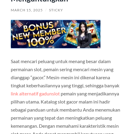
MARCH 15, 2025
/
STICKY
Saat mencari peluang untuk menang besar dalam
permainan slot, pemain sering mencari mesin yang
dianggap “gacor.” Mesin-mesin ini dikenal karena
tingkat keberhasilannya yang tinggi, sehingga banyak
link alternatif gadunslot
pemain yang menjadikannya
pilihan utama. Katalog slot gacor malam ini hadir
sebagai panduan untuk membantu Anda menemukan
permainan yang tepat dan meningkatkan peluang
kemenangan. Dengan memahami karakteristik mesin
slot gacor, Anda dapat mengambil keputusan yang