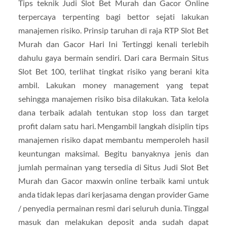
Tips teknik Judi Slot Bet Murah dan Gacor Online
terpercaya terpenting bagi bettor sejati lakukan
manajemen risiko. Prinsip taruhan di raja RTP Slot Bet
Murah dan Gacor Hari Ini Tertinggi kenali terlebih
dahulu gaya bermain sendiri. Dari cara Bermain Situs
Slot Bet 100, terlihat tingkat risiko yang berani kita
ambil. Lakukan money management yang tepat
sehingga manajemen risiko bisa dilakukan. Tata kelola
dana terbaik adalah tentukan stop loss dan target
profit dalam satu hari. Mengambil langkah disiplin tips
manajemen risiko dapat membantu memperoleh hasil
keuntungan maksimal. Begitu banyaknya jenis dan
jumlah permainan yang tersedia di Situs Judi Slot Bet
Murah dan Gacor maxwin online terbaik kami untuk
anda tidak lepas dari kerjasama dengan provider Game
/ penyedia permainan resmi dari seluruh dunia. Tinggal
masuk dan melakukan deposit anda sudah dapat