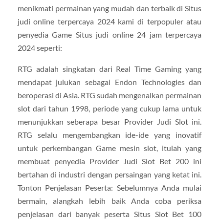
menikmati permainan yang mudah dan terbaik di Situs
judi online terpercaya 2024 kami di terpopuler atau
penyedia Game Situs judi online 24 jam terpercaya
2024 seperti:
RTG adalah singkatan dari Real Time Gaming yang
mendapat julukan sebagai Endon Technologies dan
beroperasi di Asia. RTG sudah mengenalkan permainan
slot dari tahun 1998, periode yang cukup lama untuk
menunjukkan seberapa besar Provider Judi Slot ini.
RTG selalu mengembangkan ide-ide yang inovatif
untuk perkembangan Game mesin slot, itulah yang
membuat penyedia Provider Judi Slot Bet 200 ini
bertahan di industri dengan persaingan yang ketat ini.
Tonton Penjelasan Peserta: Sebelumnya Anda mulai
bermain, alangkah lebih baik Anda coba periksa
penjelasan dari banyak peserta Situs Slot Bet 100