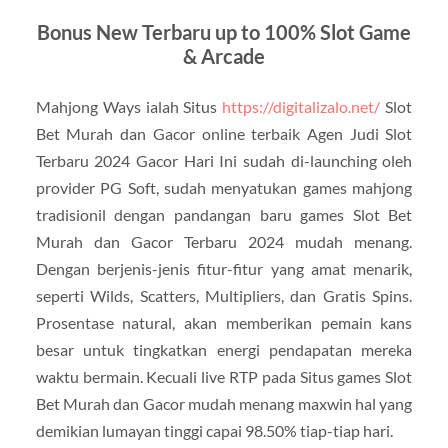
Bonus New Terbaru up to 100% Slot Game
& Arcade
Mahjong Ways ialah Situs
https://digitalizalo.net/
Slot
Bet Murah dan Gacor online terbaik Agen Judi Slot
Terbaru 2024 Gacor Hari Ini sudah di-launching oleh
provider PG Soft, sudah menyatukan games mahjong
tradisionil dengan pandangan baru games Slot Bet
Murah dan Gacor Terbaru 2024 mudah menang.
Dengan berjenis-jenis fitur-fitur yang amat menarik,
seperti Wilds, Scatters, Multipliers, dan Gratis Spins.
Prosentase natural, akan memberikan pemain kans
besar untuk tingkatkan energi pendapatan mereka
waktu bermain. Kecuali live RTP pada Situs games Slot
Bet Murah dan Gacor mudah menang maxwin hal yang
demikian lumayan tinggi capai 98.50% tiap-tiap hari.