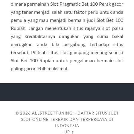
dimana permainan Slot Pragmatic Bet 100 Perak gacor
yang tenar menjadi salah satu faktor perlu untuk anda
pemula yang mau menjadi bermain judi Slot Bet 100
Rupiah. Jangan menentukan situs rajanya slot palsu
yang kredibilitasnya diragukan yang cuma bakal
merugikan anda bila bergabung terhadap situs
tersebut. Pilihlah situs slot gampang menang seperti
Slot Bet 100 Rupiah untuk pengalaman bermain slot
paling gacor lebih maksimal.
© 2026
ALLSTREETTUNING – DAFTAR SITUS JUDI
SLOT ONLINE TERBAIK DAN TERPERCAYA DI
INDONESIA
—
UP ↑