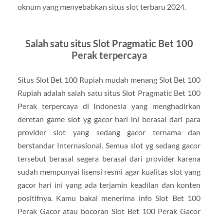
oknum yang menyebabkan situs slot terbaru 2024.
Salah satu situs Slot Pragmatic Bet 100
Perak terpercaya
Situs Slot Bet 100 Rupiah mudah menang Slot Bet 100
Rupiah adalah salah satu situs Slot Pragmatic Bet 100
Perak terpercaya di Indonesia yang menghadirkan
deretan game slot yg gacor hari ini berasal dari para
provider slot yang sedang gacor ternama dan
berstandar Internasional. Semua slot yg sedang gacor
tersebut berasal segera berasal dari provider karena
sudah mempunyai lisensi resmi agar kualitas slot yang
gacor hari ini yang ada terjamin keadilan dan konten
positifnya. Kamu bakal menerima info Slot Bet 100
Perak Gacor atau bocoran Slot Bet 100 Perak Gacor