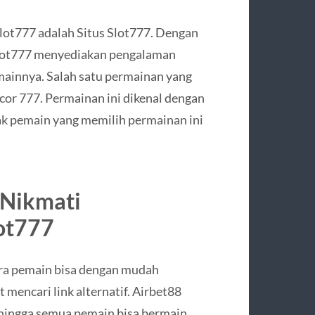
lot777 adalah Situs Slot777. Dengan
 Slot777 menyediakan pengalaman
mainnya. Salah satu permainan yang
acor 777. Permainan ini dikenal dengan
ak pemain yang memilih permainan ini
 Nikmati
ot777
ara pemain bisa dengan mudah
mencari link alternatif. Airbet88
ehingga semua pemain bisa bermain