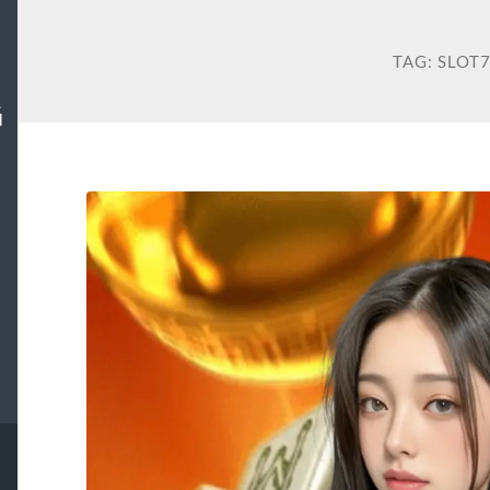
TAG:
SLOT
G