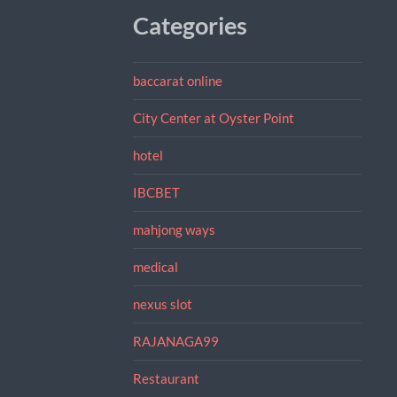
Categories
baccarat online
City Center at Oyster Point
hotel
IBCBET
mahjong ways
medical
nexus slot
RAJANAGA99
Restaurant