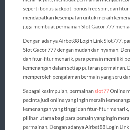
seperti bonus jackpot, bonus free spin, dan fitur
mendapatkan kesempatan untuk meraih kemenanga
juga membuat permainan Slot Gacor 777 menjad
Dengan adanya Airbet88 Login Link Slot777, p
Slot Gacor 777 dengan mudah dan nyaman. Deng
dan fitur-fitur menarik, para pemain memiliki p
kemenangan dalam setiap putaran permainan. D
memperoleh pengalaman bermain yang seru dan 
Sebagai kesimpulan, permainan
slot77
Online m
pecinta judi online yang ingin meraih kemenan
kemenangan yang tinggi dan fitur-fitur menarik
pilihan utama bagi para pemain yang ingin mer
permainan. Dengan adanya Airbet88 Login Link