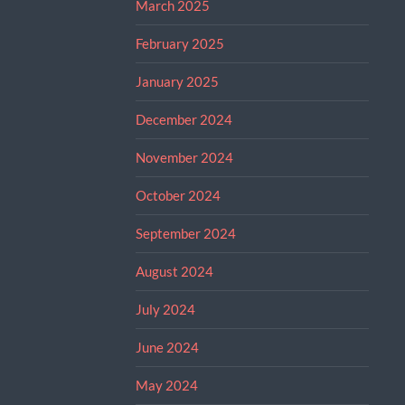
March 2025
February 2025
January 2025
December 2024
November 2024
October 2024
September 2024
August 2024
July 2024
June 2024
May 2024