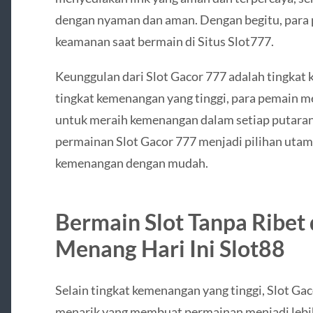
dengan nyaman dan aman. Dengan begitu, para 
keamanan saat bermain di Situs Slot777.
Keunggulan dari Slot Gacor 777 adalah tingkat
tingkat kemenangan yang tinggi, para pemain me
untuk meraih kemenangan dalam setiap putaran
permainan Slot Gacor 777 menjadi pilihan utam
kemenangan dengan mudah.
Bermain Slot Tanpa Ribet
Menang Hari Ini Slot88
Selain tingkat kemenangan yang tinggi, Slot Gaco
menarik yang membuat permainan menjadi lebih 