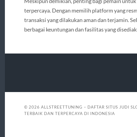
Meskipun demikian, penting bagi pemain untuk 
terpercaya. Dengan memilih platform yang res
transaksi yang dilakukan aman dan terjamin. Se
berbagai keuntungan dan fasilitas yang disediak
© 2026
ALLSTREETTUNING – DAFTAR SITUS JUDI SL
TERBAIK DAN TERPERCAYA DI INDONESIA