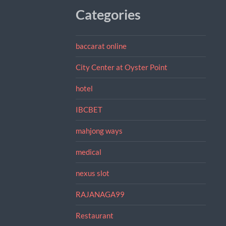
Categories
baccarat online
City Center at Oyster Point
hotel
IBCBET
mahjong ways
medical
nexus slot
RAJANAGA99
Restaurant