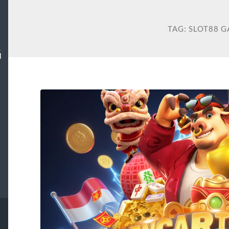
TAG:
SLOT88 
G