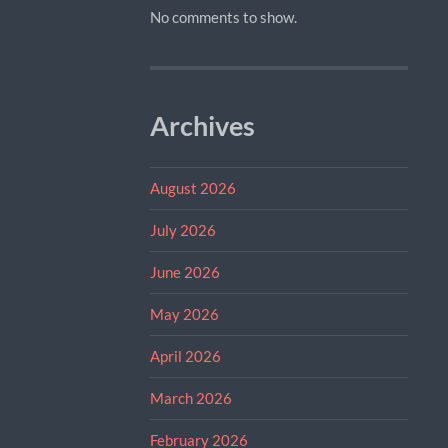
No comments to show.
Archives
August 2026
July 2026
June 2026
May 2026
April 2026
March 2026
February 2026