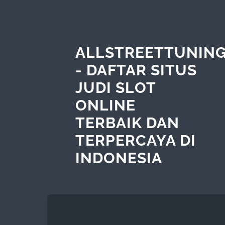
ALLSTREETTUNIN
- DAFTAR SITUS
JUDI SLOT
ONLINE
TERBAIK DAN
TERPERCAYA DI
INDONESIA