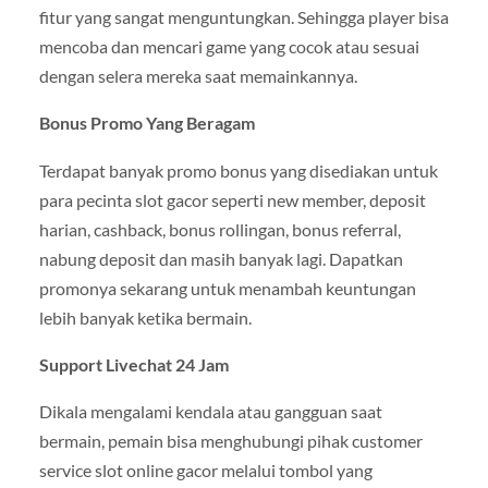
fitur yang sangat menguntungkan. Sehingga player bisa
mencoba dan mencari game yang cocok atau sesuai
dengan selera mereka saat memainkannya.
Bonus Promo Yang Beragam
Terdapat banyak promo bonus yang disediakan untuk
para pecinta slot gacor seperti new member, deposit
harian, cashback, bonus rollingan, bonus referral,
nabung deposit dan masih banyak lagi. Dapatkan
promonya sekarang untuk menambah keuntungan
lebih banyak ketika bermain.
Support Livechat 24 Jam
Dikala mengalami kendala atau gangguan saat
bermain, pemain bisa menghubungi pihak customer
service slot online gacor melalui tombol yang