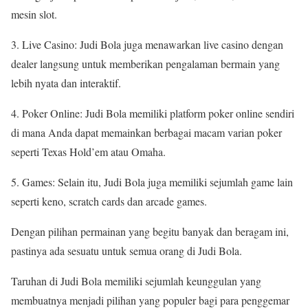
mesin slot.
3. Live Casino: Judi Bola juga menawarkan live casino dengan
dealer langsung untuk memberikan pengalaman bermain yang
lebih nyata dan interaktif.
4. Poker Online: Judi Bola memiliki platform poker online sendiri
di mana Anda dapat memainkan berbagai macam varian poker
seperti Texas Hold’em atau Omaha.
5. Games: Selain itu, Judi Bola juga memiliki sejumlah game lain
seperti keno, scratch cards dan arcade games.
Dengan pilihan permainan yang begitu banyak dan beragam ini,
pastinya ada sesuatu untuk semua orang di Judi Bola.
Taruhan di Judi Bola memiliki sejumlah keunggulan yang
membuatnya menjadi pilihan yang populer bagi para penggemar