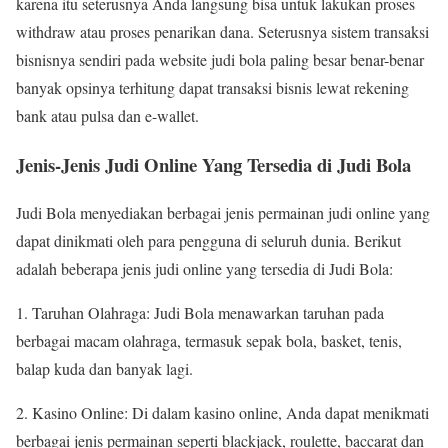
karena itu seterusnya Anda langsung bisa untuk lakukan proses
withdraw atau proses penarikan dana. Seterusnya sistem transaksi
bisnisnya sendiri pada website judi bola paling besar benar-benar
banyak opsinya terhitung dapat transaksi bisnis lewat rekening
bank atau pulsa dan e-wallet.
Jenis-Jenis Judi Online Yang Tersedia di Judi Bola
Judi Bola menyediakan berbagai jenis permainan judi online yang
dapat dinikmati oleh para pengguna di seluruh dunia. Berikut
adalah beberapa jenis judi online yang tersedia di Judi Bola:
1. Taruhan Olahraga: Judi Bola menawarkan taruhan pada
berbagai macam olahraga, termasuk sepak bola, basket, tenis,
balap kuda dan banyak lagi.
2. Kasino Online: Di dalam kasino online, Anda dapat menikmati
berbagai jenis permainan seperti blackjack, roulette, baccarat dan