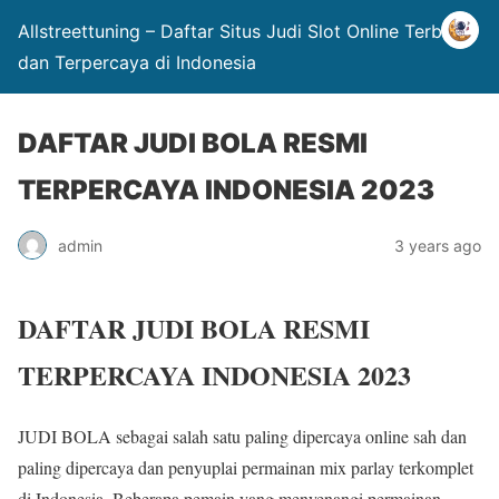
Allstreettuning – Daftar Situs Judi Slot Online Terbaik
dan Terpercaya di Indonesia
DAFTAR JUDI BOLA RESMI
TERPERCAYA INDONESIA 2023
admin
3 years ago
DAFTAR JUDI BOLA RESMI
TERPERCAYA INDONESIA 2023
JUDI BOLA sebagai salah satu paling dipercaya online sah dan
paling dipercaya dan penyuplai permainan mix parlay terkomplet
di Indonesia. Beberapa pemain yang menyenangi permainan