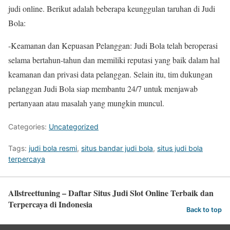
judi online. Berikut adalah beberapa keunggulan taruhan di Judi
Bola:
-Keamanan dan Kepuasan Pelanggan: Judi Bola telah beroperasi
selama bertahun-tahun dan memiliki reputasi yang baik dalam hal
keamanan dan privasi data pelanggan. Selain itu, tim dukungan
pelanggan Judi Bola siap membantu 24/7 untuk menjawab
pertanyaan atau masalah yang mungkin muncul.
Categories:
Uncategorized
Tags:
judi bola resmi
,
situs bandar judi bola
,
situs judi bola
terpercaya
Allstreettuning – Daftar Situs Judi Slot Online Terbaik dan
Terpercaya di Indonesia
Back to top