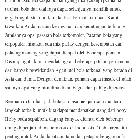
taruhan bola dan olahraga dapat selanjutnya memilih untuk
tergabung di sini untuk mulai bisa bermain taruhan. Kami
tawarkan Anda macam keringanan dan keuntungan terhitung
Jumlahnya opsi pasaran bola terkomplet. Pasaran bola yang
terpopuler misalkan ada mix parlay dengan kesempatan dan
peluang menang yang dapat didapat oleh beberapa pemain.
Disamping itu kami mendatangkan beberapa pilihan permainan
dari banyak provider dan Agen judi bola terkenal yang berada di
Asia dan dunia. Dengan demikian, pemain dapat masuk di salah
satunya opsi yang bisa dibuktikan bagus dan paling dipercaya.
Bermain di taruhan judi bola sah bisa menjadi satu diantara
langkah terbaik untuk kita dapat mendapatkan uang dari hoby.
Hoby pada sepakbola dagang banyak dicintai oleh beberapa
orang di penjuru dunia termasuk di Indonesia. Oleh karena itu
penting untuk Anda dapat cari tahu dan pelajari beragam info