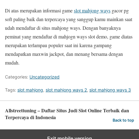
Di atas merupakan informasi game
slot mahjong ways
gacor pg
soft paling baik dan terpercaya yang sanggup kamu mainkan saat
udah mendaftar di situs mahjong ways. Dengan banyaknya
peminat yang mendaftar di mahjogn ways slot demo, game diatas
merupakan terlampau populer saat ini karena gampang
mendapatkan maxwin jackpot, dan menang bersama dengan
mudah.
Categories:
Uncategorized
Tags:
slot mahjong
,
slot mahjong ways 2
,
slot mahjong ways 3
Allstreettuning – Daftar Situs Judi Slot Online Terbaik dan
Terpercaya di Indonesia
Back to top
Exit mobile version