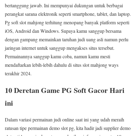
bertanggung jawab. Ini mempunyai dukungan untuk berbagai
perangkat sarana elektronik seperti smartphone, tablet, dan laptop.
Pg soft slot mahjong terhitung menopang banyak platform seperti
iOS, Android dan Windows. Supaya kamu sanggup bersama
dengan gampang memainkan taruhan judi uang asli namun perlu
jaringan internet untuk sanggup mengakses situs tersebut.
Permainannya sanggup kamu coba, namun kamu mesti
mendaftarkan lebih-lebih dahulu di situs slot mahjong ways
terakhir 2024.
10 Deretan Game PG Soft Gacor Hari
ini
Dalam variasi permainan judi online saat ini yang udah meraih
ratusan tipe permainan demo slot pg, kita hadir jadi supplier demo