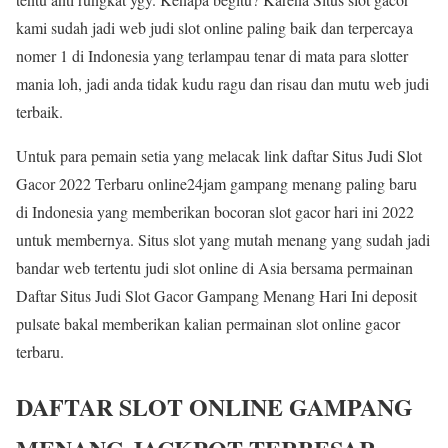
kami sudah jadi web judi slot online paling baik dan terpercaya
nomer 1 di Indonesia yang terlampau tenar di mata para slotter
mania loh, jadi anda tidak kudu ragu dan risau dan mutu web judi
terbaik.
Untuk para pemain setia yang melacak link daftar Situs Judi Slot
Gacor 2022 Terbaru online24jam gampang menang paling baru
di Indonesia yang memberikan bocoran slot gacor hari ini 2022
untuk membernya. Situs slot yang mutah menang yang sudah jadi
bandar web tertentu judi slot online di Asia bersama permainan
Daftar Situs Judi Slot Gacor Gampang Menang Hari Ini deposit
pulsate bakal memberikan kalian permainan slot online gacor
terbaru.
DAFTAR SLOT ONLINE GAMPANG