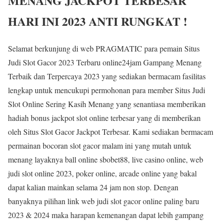
MENANG JACKPOT TERBESAR
HARI INI 2023 ANTI RUNGKAT !
Selamat berkunjung di web PRAGMATIC para pemain Situs
Judi Slot Gacor 2023 Terbaru online24jam Gampang Menang
Terbaik dan Terpercaya 2023 yang sediakan bermacam fasilitas
lengkap untuk mencukupi permohonan para member Situs Judi
Slot Online Sering Kasih Menang yang senantiasa memberikan
hadiah bonus jackpot slot online terbesar yang di memberikan
oleh Situs Slot Gacor Jackpot Terbesar. Kami sediakan bermacam
permainan bocoran slot gacor malam ini yang mutah untuk
menang layaknya ball online sbobet88, live casino online, web
judi slot online 2023, poker online, arcade online yang bakal
dapat kalian mainkan selama 24 jam non stop. Dengan
banyaknya pilihan link web judi slot gacor online paling baru
2023 & 2024 maka harapan kemenangan dapat lebih gampang