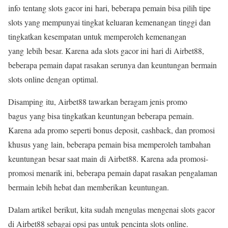
info tentang slots gacor ini hari, beberapa pemain bisa pilih tipe
slots yang mempunyai tingkat keluaran kemenangan tinggi dan
tingkatkan kesempatan untuk memperoleh kemenangan
yang lebih besar. Karena ada slots gacor ini hari di Airbet88,
beberapa pemain dapat rasakan serunya dan keuntungan bermain
slots online dengan optimal.
Disamping itu, Airbet88 tawarkan beragam jenis promo
bagus yang bisa tingkatkan keuntungan beberapa pemain.
Karena ada promo seperti bonus deposit, cashback, dan promosi
khusus yang lain, beberapa pemain bisa memperoleh tambahan
keuntungan besar saat main di Airbet88. Karena ada promosi-
promosi menarik ini, beberapa pemain dapat rasakan pengalaman
bermain lebih hebat dan memberikan keuntungan.
Dalam artikel berikut, kita sudah mengulas mengenai slots gacor
di Airbet88 sebagai opsi pas untuk pencinta slots online.