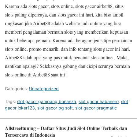
Karena ada slots gacor, slots online, slots gacor airbet88, situs
slots paling dipercaya, dan slots gacor ini hari, kita bisa ambil
ringkasan jika Airbet88 adalah website judi online yang bisa
memberi pengalaman bermain slots yang memberikan kepuasan
untuk beberapa pemain. Karena ada beragam jenis tipe permainan
slots online, promo menarik, dan info tentang slots gacor ini hari,
Airbet88 ialah opsi yang pas untuk pencinta slots online . Maka,
nantikan apalagi? Selekasnya gabung dan cicipi serunya bermain
slots online di Airbet88 saat ini !
Categories:
Uncategorized
Tags:
slot gacor gampang bonanza
,
slot gacor habanero
,
slot
gacor joker123
,
slot gacor pg soft
,
slot gacor pragmatic
Allstreettuning – Daftar Situs Judi Slot Online Terbaik dan
Terpercaya di Indonesia