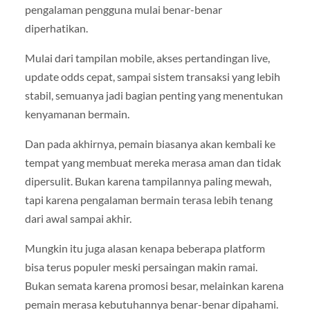
pengalaman pengguna mulai benar-benar
diperhatikan.
Mulai dari tampilan mobile, akses pertandingan live,
update odds cepat, sampai sistem transaksi yang lebih
stabil, semuanya jadi bagian penting yang menentukan
kenyamanan bermain.
Dan pada akhirnya, pemain biasanya akan kembali ke
tempat yang membuat mereka merasa aman dan tidak
dipersulit. Bukan karena tampilannya paling mewah,
tapi karena pengalaman bermain terasa lebih tenang
dari awal sampai akhir.
Mungkin itu juga alasan kenapa beberapa platform
bisa terus populer meski persaingan makin ramai.
Bukan semata karena promosi besar, melainkan karena
pemain merasa kebutuhannya benar-benar dipahami.