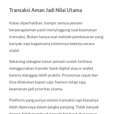
Transaksi Aman Jadi Nilai Utama
Kalau diperhatikan, hampir semua pemain
berpengalaman pasti menyinggung soal keamanan
transaksi. Bukan hanya soal metode pembayaran yang
banyak, tapi bagaimana sistemnya bekerja secara
stabil.
Sekarang sebagian besar pemain sudah terbiasa
menggunakan transfer bank digital atau e-wallet
karena dianggap lebih praktis. Prosesnya cepat dan
bisa dilakukan kapan saja. Namun tetap saja,
keamanan jadi prioritas utama.
Platform yang punya sistem transaksi rapi biasanya
lebih dipercaya dalam jangka panjang. Tidak banyak
drama, tidak membuat pemain bingung, dan proses