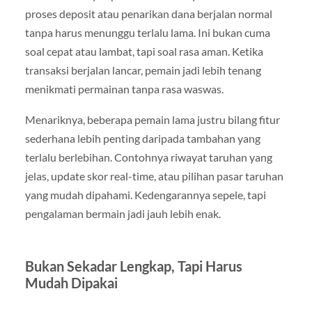
proses deposit atau penarikan dana berjalan normal
tanpa harus menunggu terlalu lama. Ini bukan cuma
soal cepat atau lambat, tapi soal rasa aman. Ketika
transaksi berjalan lancar, pemain jadi lebih tenang
menikmati permainan tanpa rasa waswas.
Menariknya, beberapa pemain lama justru bilang fitur
sederhana lebih penting daripada tambahan yang
terlalu berlebihan. Contohnya riwayat taruhan yang
jelas, update skor real-time, atau pilihan pasar taruhan
yang mudah dipahami. Kedengarannya sepele, tapi
pengalaman bermain jadi jauh lebih enak.
Bukan Sekadar Lengkap, Tapi Harus
Mudah Dipakai