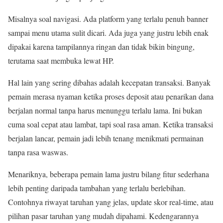
Misalnya soal navigasi. Ada platform yang terlalu penuh banner
sampai menu utama sulit dicari. Ada juga yang justru lebih enak
dipakai karena tampilannya ringan dan tidak bikin bingung,
terutama saat membuka lewat HP.
Hal lain yang sering dibahas adalah kecepatan transaksi. Banyak
pemain merasa nyaman ketika proses deposit atau penarikan dana
berjalan normal tanpa harus menunggu terlalu lama. Ini bukan
cuma soal cepat atau lambat, tapi soal rasa aman. Ketika transaksi
berjalan lancar, pemain jadi lebih tenang menikmati permainan
tanpa rasa waswas.
Menariknya, beberapa pemain lama justru bilang fitur sederhana
lebih penting daripada tambahan yang terlalu berlebihan.
Contohnya riwayat taruhan yang jelas, update skor real-time, atau
pilihan pasar taruhan yang mudah dipahami. Kedengarannya