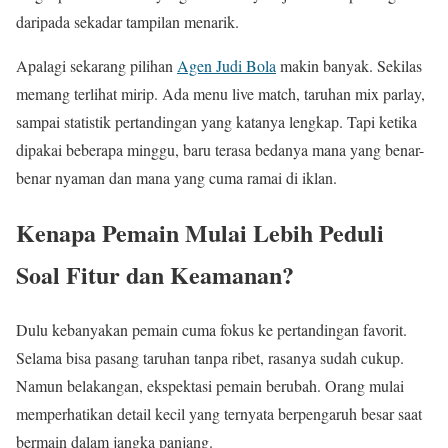
daripada sekadar tampilan menarik.
Apalagi sekarang pilihan
Agen Judi Bola
makin banyak. Sekilas
memang terlihat mirip. Ada menu live match, taruhan mix parlay,
sampai statistik pertandingan yang katanya lengkap. Tapi ketika
dipakai beberapa minggu, baru terasa bedanya mana yang benar-
benar nyaman dan mana yang cuma ramai di iklan.
Kenapa Pemain Mulai Lebih Peduli
Soal Fitur dan Keamanan?
Dulu kebanyakan pemain cuma fokus ke pertandingan favorit.
Selama bisa pasang taruhan tanpa ribet, rasanya sudah cukup.
Namun belakangan, ekspektasi pemain berubah. Orang mulai
memperhatikan detail kecil yang ternyata berpengaruh besar saat
bermain dalam jangka panjang.