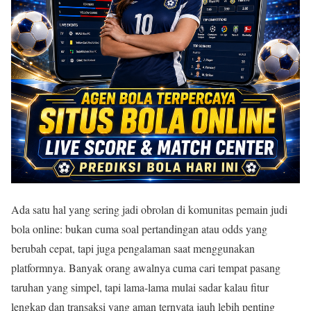
Ada satu hal yang sering jadi obrolan di komunitas pemain judi
bola online: bukan cuma soal pertandingan atau odds yang
berubah cepat, tapi juga pengalaman saat menggunakan
platformnya. Banyak orang awalnya cuma cari tempat pasang
taruhan yang simpel, tapi lama-lama mulai sadar kalau fitur
lengkap dan transaksi yang aman ternyata jauh lebih penting