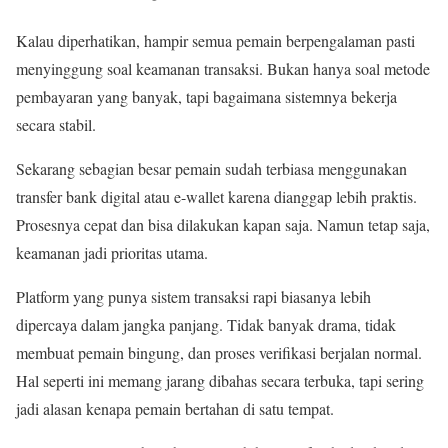
Kalau diperhatikan, hampir semua pemain berpengalaman pasti
menyinggung soal keamanan transaksi. Bukan hanya soal metode
pembayaran yang banyak, tapi bagaimana sistemnya bekerja
secara stabil.
Sekarang sebagian besar pemain sudah terbiasa menggunakan
transfer bank digital atau e-wallet karena dianggap lebih praktis.
Prosesnya cepat dan bisa dilakukan kapan saja. Namun tetap saja,
keamanan jadi prioritas utama.
Platform yang punya sistem transaksi rapi biasanya lebih
dipercaya dalam jangka panjang. Tidak banyak drama, tidak
membuat pemain bingung, dan proses verifikasi berjalan normal.
Hal seperti ini memang jarang dibahas secara terbuka, tapi sering
jadi alasan kenapa pemain bertahan di satu tempat.