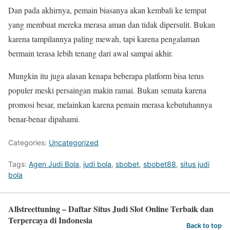
Dan pada akhirnya, pemain biasanya akan kembali ke tempat
yang membuat mereka merasa aman dan tidak dipersulit. Bukan
karena tampilannya paling mewah, tapi karena pengalaman
bermain terasa lebih tenang dari awal sampai akhir.
Mungkin itu juga alasan kenapa beberapa platform bisa terus
populer meski persaingan makin ramai. Bukan semata karena
promosi besar, melainkan karena pemain merasa kebutuhannya
benar-benar dipahami.
Categories:
Uncategorized
Tags:
Agen Judi Bola
,
judi bola
,
sbobet
,
sbobet88
,
situs judi
bola
Allstreettuning – Daftar Situs Judi Slot Online Terbaik dan
Terpercaya di Indonesia
Back to top