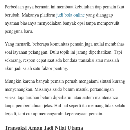
Perbedaan gaya bermain ini membuat kebutuhan tiap pemain ikut
berubah. Makanya platform
judi bola online
yang dianggap
nyaman biasanya menyediakan banyak opsi tanpa mempersulit
pengguna baru.
Yang menarik, beberapa komunitas pemain juga mulai membahas
soal layanan pelanggan. Dulu topik ini jarang diperhatikan. Tapi
sekarang, respon cepat saat ada kendala transaksi atau masalah
akun jadi salah satu faktor penting.
Mungkin karena banyak pemain pernah mengalami situasi kurang
menyenangkan. Misalnya saldo belum masuk, pertandingan
selesai tapi taruhan belum diperbarui, atau sistem maintenance
tanpa pemberitahuan jelas. Hal-hal seperti itu memang tidak selalu
terjadi, tapi cukup memengaruhi kepercayaan pemain.
Transaksi Aman Jadi Nilai Utama