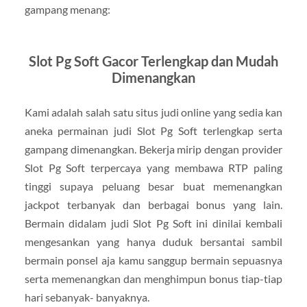
gampang menang:
Slot Pg Soft Gacor Terlengkap dan Mudah
Dimenangkan
Kami adalah salah satu situs judi online yang sedia kan
aneka permainan judi Slot Pg Soft terlengkap serta
gampang dimenangkan. Bekerja mirip dengan provider
Slot Pg Soft terpercaya yang membawa RTP paling
tinggi supaya peluang besar buat memenangkan
jackpot terbanyak dan berbagai bonus yang lain.
Bermain didalam judi Slot Pg Soft ini dinilai kembali
mengesankan yang hanya duduk bersantai sambil
bermain ponsel aja kamu sanggup bermain sepuasnya
serta memenangkan dan menghimpun bonus tiap-tiap
hari sebanyak- banyaknya.