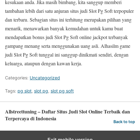
kesukaan anda. Jika masih bimbang, kita sanggup memberi
tambahan lebih dari satu anjuran situs judi Slot Pg Soft terpopuler
dan terbaru. Sebagian situs ini terhitung merupakan pilihan yang
menarik, menawarkan banyak kemudahan untuk kamu buat
mendapatkan bonus judi Slot Pg Soft online jackpot terbanyak
gampang menang serta menggunakan uang asli. Alhasilm game
judi Slot Pg Soft tunggal ini sanggup dinikmati sendiri, dengan
keluarga, ataupun dengan kawan kerja.
Categories:
Uncategorized
Tags:
pg slot
,
slot pg
,
slot pg soft
Allstreettuning – Daftar Situs Judi Slot Online Terbaik dan
Terpercaya di Indonesia
Back to top
Exit mobile version