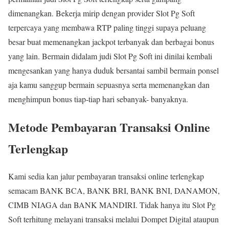
dimenangkan. Bekerja mirip dengan provider Slot Pg Soft
terpercaya yang membawa RTP paling tinggi supaya peluang
besar buat memenangkan jackpot terbanyak dan berbagai bonus
yang lain. Bermain didalam judi Slot Pg Soft ini dinilai kembali
mengesankan yang hanya duduk bersantai sambil bermain ponsel
aja kamu sanggup bermain sepuasnya serta memenangkan dan
menghimpun bonus tiap-tiap hari sebanyak- banyaknya.
Metode Pembayaran Transaksi Online
Terlengkap
Kami sedia kan jalur pembayaran transaksi online terlengkap
semacam BANK BCA, BANK BRI, BANK BNI, DANAMON,
CIMB NIAGA dan BANK MANDIRI. Tidak hanya itu Slot Pg
Soft terhitung melayani transaksi melalui Dompet Digital ataupun