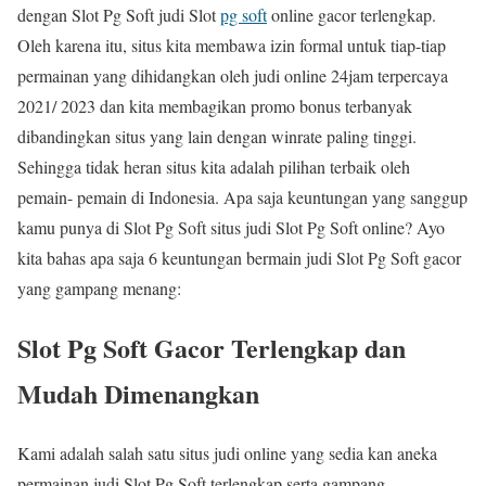
dengan Slot Pg Soft judi Slot
pg soft
online gacor terlengkap.
Oleh karena itu, situs kita membawa izin formal untuk tiap-tiap
permainan yang dihidangkan oleh judi online 24jam terpercaya
2021/ 2023 dan kita membagikan promo bonus terbanyak
dibandingkan situs yang lain dengan winrate paling tinggi.
Sehingga tidak heran situs kita adalah pilihan terbaik oleh
pemain- pemain di Indonesia. Apa saja keuntungan yang sanggup
kamu punya di Slot Pg Soft situs judi Slot Pg Soft online? Ayo
kita bahas apa saja 6 keuntungan bermain judi Slot Pg Soft gacor
yang gampang menang:
Slot Pg Soft Gacor Terlengkap dan
Mudah Dimenangkan
Kami adalah salah satu situs judi online yang sedia kan aneka
permainan judi Slot Pg Soft terlengkap serta gampang