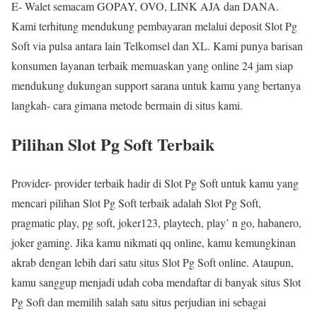
E- Walet semacam GOPAY, OVO, LINK AJA dan DANA.
Kami terhitung mendukung pembayaran melalui deposit Slot Pg
Soft via pulsa antara lain Telkomsel dan XL. Kami punya barisan
konsumen layanan terbaik memuaskan yang online 24 jam siap
mendukung dukungan support sarana untuk kamu yang bertanya
langkah- cara gimana metode bermain di situs kami.
Pilihan Slot Pg Soft Terbaik
Provider- provider terbaik hadir di Slot Pg Soft untuk kamu yang
mencari pilihan Slot Pg Soft terbaik adalah Slot Pg Soft,
pragmatic play, pg soft, joker123, playtech, play’ n go, habanero,
joker gaming. Jika kamu nikmati qq online, kamu kemungkinan
akrab dengan lebih dari satu situs Slot Pg Soft online. Ataupun,
kamu sanggup menjadi udah coba mendaftar di banyak situs Slot
Pg Soft dan memilih salah satu situs perjudian ini sebagai